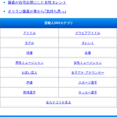
藤森が自宅出禁にした女性タレント
オリラジ藤森が妻から｢気持ち悪っ｣
芸能人SNSカテゴリ
アイドル
グラビアアイドル
モデル
タレント
俳優
女優
男性ミュージシャン
女性ミュージシャン
お笑い芸人
女子アナ･アナウンサー
声優
スポーツ選手
野球選手
サッカー選手
全カテゴリを見る