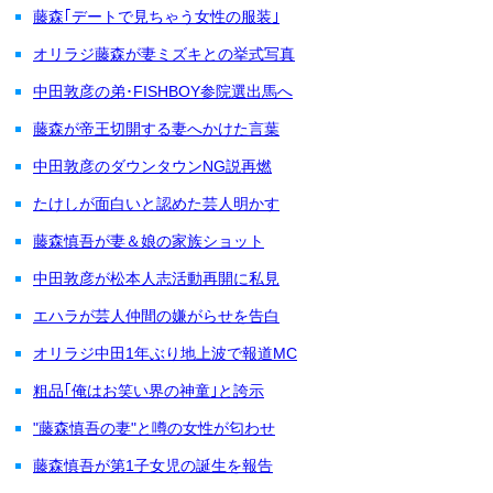
藤森｢デートで見ちゃう女性の服装｣
オリラジ藤森が妻ミズキとの挙式写真
中田敦彦の弟･FISHBOY参院選出馬へ
藤森が帝王切開する妻へかけた言葉
中田敦彦のダウンタウンNG説再燃
たけしが面白いと認めた芸人明かす
藤森慎吾が妻＆娘の家族ショット
中田敦彦が松本人志活動再開に私見
エハラが芸人仲間の嫌がらせを告白
オリラジ中田1年ぶり地上波で報道MC
粗品｢俺はお笑い界の神童｣と誇示
"藤森慎吾の妻"と噂の女性が匂わせ
藤森慎吾が第1子女児の誕生を報告