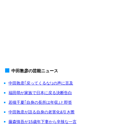
中田敦彦の芸能ニュース
中田敦彦｢戻ってくるな!｣の声に言及
福田萌が家族で日本に戻る決断告白
若槻千夏｢自身の長所は年収｣と即答
中田敦彦が語る自身の老害化&引き際
藤森慎吾が15歳年下妻から辛辣な一言