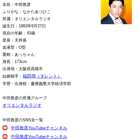
名前：中田敦彦
ふりがな：なかたあつひこ
所属：オリエンタルラジオ
誕生日：1982年9月27日
現在の年齢：43歳
星座：天秤座
血液型：O型
愛称：あっちゃん
身長：173cm
出身地：大阪府高槻市
福田萌（タレント）
結婚相手：
学歴・出身校：慶應義塾大学経済学部
中田敦彦の所属グループ
オリエンタルラジオ
中田敦彦のSNS全一覧
中田敦彦YouTubeチャンネル
中田敦彦YouTubeチャンネル