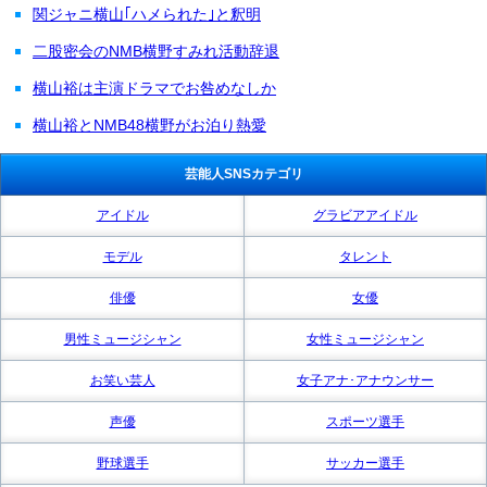
関ジャニ横山｢ハメられた｣と釈明
二股密会のNMB横野すみれ活動辞退
横山裕は主演ドラマでお咎めなしか
横山裕とNMB48横野がお泊り熱愛
芸能人SNSカテゴリ
アイドル
グラビアアイドル
モデル
タレント
俳優
女優
男性ミュージシャン
女性ミュージシャン
お笑い芸人
女子アナ･アナウンサー
声優
スポーツ選手
野球選手
サッカー選手