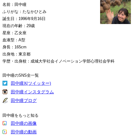
名前：田中瞳
ふりがな：たなかひとみ
誕生日：1996年9月16日
現在の年齢：29歳
星座：乙女座
血液型：A型
身長：165cm
出身地：東京都
学歴・出身校：成城大学社会イノベーション学部心理社会学科
田中瞳のSNS全一覧
田中瞳X(ツイッター)
田中瞳インスタグラム
田中瞳ブログ
田中瞳をもっと知る
田中瞳の画像
田中瞳の動画