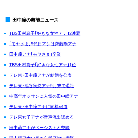
田中瞳の芸能ニュース
TBS田村真子｢好きな女性アナ｣2連覇
｢モヤさま｣5代目アシは齋藤陽アナ
田中瞳アナ｢モヤさま｣卒業
TBS田村真子｢好きな女性アナ｣1位
テレ東･田中瞳アナが結婚を公表
テレ東･池谷実悠アナ9月末で退社
中高年オジサンに人気の田中瞳アナ
テレ東･田中瞳アナに同棲報道
テレ東女子アナが音声流出認める
田中萌アナがベーシストと交際
田中瞳アナの足から老廃物に衝撃