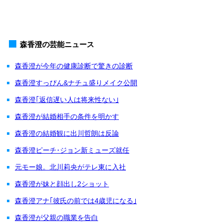
森香澄の芸能ニュース
森香澄が今年の健康診断で驚きの診断
森香澄すっぴん&ナチュ盛りメイク公開
森香澄｢返信遅い人は将来性ない｣
森香澄が結婚相手の条件を明かす
森香澄の結婚観に出川哲朗は反論
森香澄ピーチ･ジョン新ミューズ就任
元モー娘。北川莉央がテレ東に入社
森香澄が妹と顔出し2ショット
森香澄アナ｢彼氏の前では4歳児になる｣
森香澄が父親の職業を告白