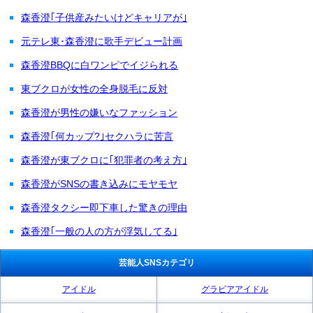
森香澄｢子供産みたいけどキャリアが｣
元テレ東･森香澄に歌手デビュー計画
森香澄BBQに白ワンピでイジられる
東ブクロが女性の全身脱毛に反対
森香澄が男性の嫌いなファッション
森香澄｢何カップ?｣セクハラに苦言
森香澄が東ブクロに｢犯罪者の考え方｣
森香澄がSNSの書き込みにモヤモヤ
森香澄タクシー即下車した驚きの理由
森香澄｢一般の人の方が浮気してる｣
芸能人SNSカテゴリ
アイドル
グラビアアイドル