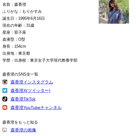
名前：森香澄
ふりがな：もりかすみ
誕生日：1995年6月16日
現在の年齢：31歳
星座：双子座
血液型：O型
身長：154cm
出身地：東京都
学歴・出身校：東京女子大学現代教養学部
森香澄のSNS全一覧
森香澄インスタグラム
森香澄X(ツイッター)
森香澄TikTok
森香澄YouTubeチャンネル
森香澄をもっと知る
森香澄の画像