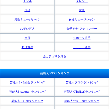
モデル
タレント
俳優
女優
男性ミュージシャン
女性ミュージシャン
お笑い芸人
女子アナ･アナウンサー
声優
スポーツ選手
野球選手
サッカー選手
全カテゴリを見る
芸能人SNSランキング
芸能人SNS総合ランキング
芸能人ブログランキング
芸能人Instagramランキング
芸能人X(Twitter)ランキング
芸能人TikTokランキング
芸能人YouTubeランキング