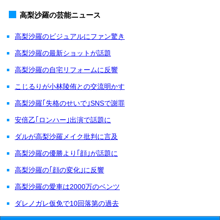
高梨沙羅の芸能ニュース
高梨沙羅のビジュアルにファン驚き
高梨沙羅の最新ショットが話題
高梨沙羅の自宅リフォームに反響
こじるりが小林陵侑との交流明かす
高梨沙羅｢失格のせいで｣SNSで謝罪
安倍乙｢ロンハー｣出演で話題に
ダルが高梨沙羅メイク批判に言及
高梨沙羅の優勝より｢顔｣が話題に
高梨沙羅の｢顔の変化｣に反響
高梨沙羅の愛車は2000万のベンツ
ダレノガレ仮免で10回落第の過去