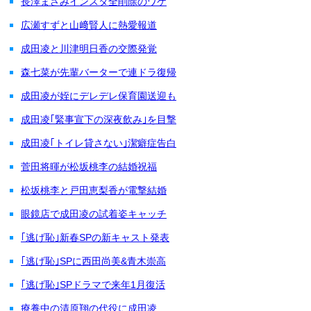
長澤まさみインスタ全削除のワケ
広瀬すずと山﨑賢人に熱愛報道
成田凌と川津明日香の交際発覚
森七菜が先輩バーターで連ドラ復帰
成田凌が姪にデレデレ保育園送迎も
成田凌｢緊事宣下の深夜飲み｣を目撃
成田凌｢トイレ貸さない｣潔癖症告白
菅田将暉が松坂桃李の結婚祝福
松坂桃李と戸田恵梨香が電撃結婚
眼鏡店で成田凌の試着姿キャッチ
｢逃げ恥｣新春SPの新キャスト発表
｢逃げ恥｣SPに西田尚美&青木崇高
｢逃げ恥｣SPドラマで来年1月復活
療養中の清原翔の代役に成田凌