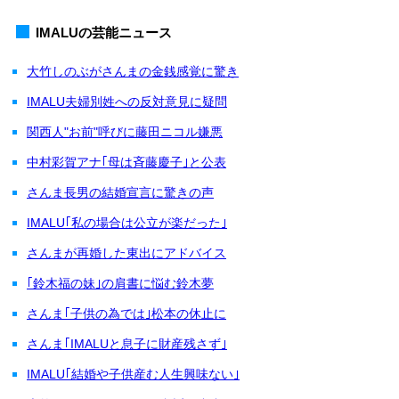
IMALUの芸能ニュース
大竹しのぶがさんまの金銭感覚に驚き
IMALU夫婦別姓への反対意見に疑問
関西人"お前"呼びに藤田ニコル嫌悪
中村彩賀アナ｢母は斉藤慶子｣と公表
さんま長男の結婚宣言に驚きの声
IMALU｢私の場合は公立が楽だった｣
さんまが再婚した東出にアドバイス
｢鈴木福の妹｣の肩書に悩む鈴木夢
さんま｢子供の為では｣松本の休止に
さんま｢IMALUと息子に財産残さず｣
IMALU｢結婚や子供産む人生興味ない｣