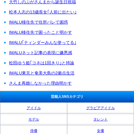
大竹しのぶがさんまから誕生日祝福
松本人志の13歳長女｢人前に出たい｣
IMALU移住先で住所バレて困惑
IMALU移住先で困ったこと明かす
IMALU｢ティンダーみんな使ってる｣
IMALUネット記事の表現に嫌悪感
松田ゆう姫｢コネは1回きり｣と持論
IMALU東京と奄美大島の2拠点生活
さんま再婚しなかった理由明かす
芸能人SNSカテゴリ
アイドル
グラビアアイドル
モデル
タレント
俳優
女優