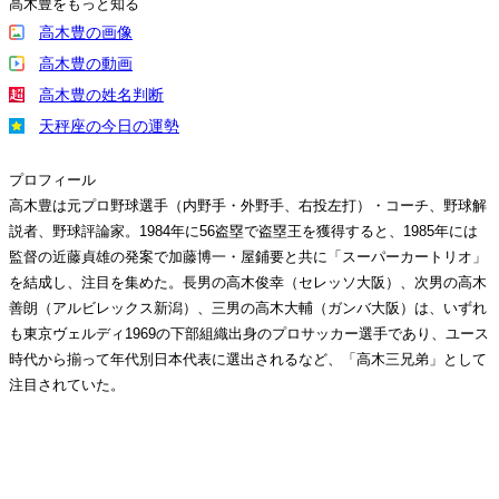
高木豊をもっと知る
高木豊の画像
高木豊の動画
高木豊の姓名判断
天秤座の今日の運勢
プロフィール
高木豊は元プロ野球選手（内野手・外野手、右投左打）・コーチ、野球解
説者、野球評論家。1984年に56盗塁で盗塁王を獲得すると、1985年には
監督の近藤貞雄の発案で加藤博一・屋鋪要と共に「スーパーカートリオ」
を結成し、注目を集めた。長男の高木俊幸（セレッソ大阪）、次男の高木
善朗（アルビレックス新潟）、三男の高木大輔（ガンバ大阪）は、いずれ
も東京ヴェルディ1969の下部組織出身のプロサッカー選手であり、ユース
時代から揃って年代別日本代表に選出されるなど、「高木三兄弟」として
注目されていた。