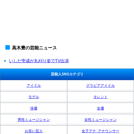
高木豊の芸能ニュース
いしだ壱成が丸刈り姿でTV出演
芸能人SNSカテゴリ
アイドル
グラビアアイドル
モデル
タレント
俳優
女優
男性ミュージシャン
女性ミュージシャン
お笑い芸人
女子アナ･アナウンサー