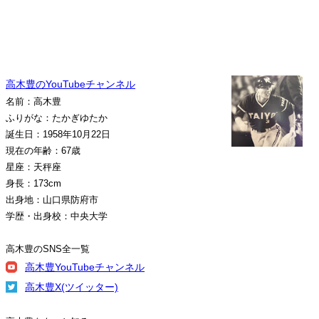
高木豊のYouTubeチャンネル
名前：高木豊
ふりがな：たかぎゆたか
誕生日：1958年10月22日
現在の年齢：67歳
星座：天秤座
身長：173cm
出身地：山口県防府市
学歴・出身校：中央大学
高木豊のSNS全一覧
高木豊YouTubeチャンネル
高木豊X(ツイッター)