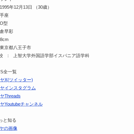
995年12月13日 （30歳）
射手座
O型
門倉早彩
8cm
 東京都八王子市
校 : 上智大学外国語学部イスパニア語学科
NS全一覧
ヤX(ツイッター)
ヤインスタグラム
Threads
ヤYoutubeチャンネル
っと知る
ヤの画像