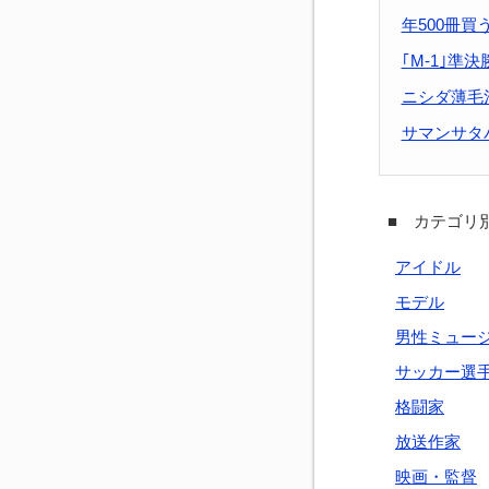
年500冊
｢M-1｣準
ニシダ薄毛
サマンサタ
■ カテゴリ別
アイドル
モデル
男性ミュー
サッカー選
格闘家
放送作家
映画・監督