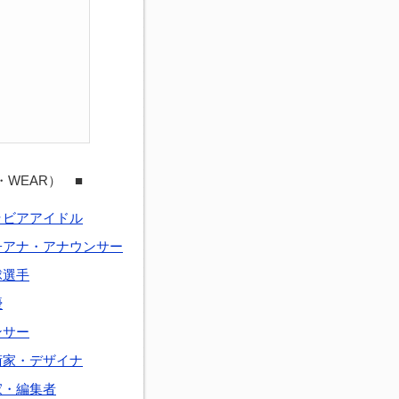
・WEAR） ■
ラビアアイドル
子アナ・アナウンサー
球選手
優
ンサー
術家・デザイナ
家・編集者