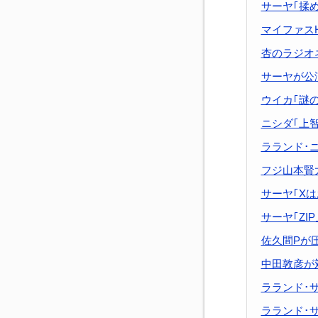
サーヤ｢揉
マイファスH
杏のラジオ
サーヤが公
ウイカ｢謎
ニシダ｢上
ラランド･
フジ山本賢
サーヤ｢X
サーヤ｢ZI
佐久間Pが
中田敦彦が
ラランド･
ラランド･