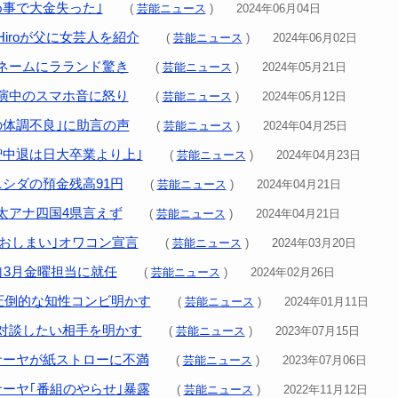
め事で大金失った｣
(
芸能ニュース
) 2024年06月04日
iroが父に女芸人を紹介
(
芸能ニュース
) 2024年06月02日
ネームにラランド驚き
(
芸能ニュース
) 2024年05月21日
演中のスマホ音に怒り
(
芸能ニュース
) 2024年05月12日
の体調不良｣に助言の声
(
芸能ニュース
) 2024年04月25日
智中退は日大卒業より上｣
(
芸能ニュース
) 2024年04月23日
ニシダの預金残高91円
(
芸能ニュース
) 2024年04月21日
太アナ四国4県言えず
(
芸能ニュース
) 2024年04月21日
はおしまい｣オワコン宣言
(
芸能ニュース
) 2024年03月20日
P｣3月金曜担当に就任
(
芸能ニュース
) 2024年02月26日
圧倒的な知性コンビ明かす
(
芸能ニュース
) 2024年01月11日
対談したい相手を明かす
(
芸能ニュース
) 2023年07月15日
サーヤが紙ストローに不満
(
芸能ニュース
) 2023年07月06日
サーヤ｢番組のやらせ｣暴露
(
芸能ニュース
) 2022年11月12日