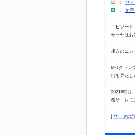
:
サー
:
射手
エピソード
サーヤはお
相方のニシ
M-1グラ
出を果たし
2021年
務所「レモ
[
サーヤの