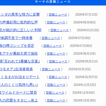
サーヤの芸能ニュース
ニシダの異常な怪力に反響
(
芸能ニュース
) 2026年07月13日
の声優起用に批判的な声
(
芸能ニュース
) 2026年06月06日
見が統計的に正しいと判明
(
芸能ニュース
) 2026年01月10日
が体調不良で一時休養
(
芸能ニュース
) 2025年07月29日
身の噂ゴシップを否定
(
芸能ニュース
) 2025年07月06日
太アナが番組欠席で波紋
(
芸能ニュース
) 2025年06月10日
感｢言われて1番嫌な言葉｣
(
芸能ニュース
) 2025年05月21日
イロモネア｣出演者発表
(
芸能ニュース
) 2025年02月15日
･くるまがお泊まりデート
(
芸能ニュース
) 2025年02月07日
芸人のくくり気持ち悪い｣
(
芸能ニュース
) 2024年12月23日
-1ワイルドカードに賛否
(
芸能ニュース
) 2024年12月04日
人の恋愛をネタに→炎上
(
芸能ニュース
) 2024年10月29日