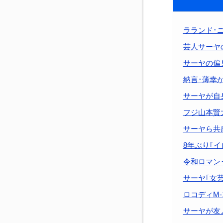
ラランド･
芸人サーヤ
サーヤの偏
納言･薄幸
サーヤが自
フジ山本賢
サーヤら共
8年ぶり｢
令和ロマン
サーヤ｢女
ロコディM
サーヤが友