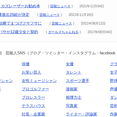
買うカズレーザーお勧め本
(
芸能ニュース
) 2021年12月04日
決勝進出25組が決定
(
芸能ニュース
) 2021年11月18日
治療でまつげフサフサに
(
芸能ニュース
) 2021年08月12日
バサが12歳少女と契約
(
ガールズちゃんねる
) 2017年08月04日
 芸能人SNS（ブログ・ツイッター・インスタグラム・facebook
俳優
女優
グ
お笑い芸人
タレント
女
ジシャン
女性ミュージシャン
スポーツ選手
野
手
プロゴルファー
漫画家
声
プロレスラー
相撲力士
ダ
テラスハウス
写真家
芸
社長・企業家
ライター・評論家
作