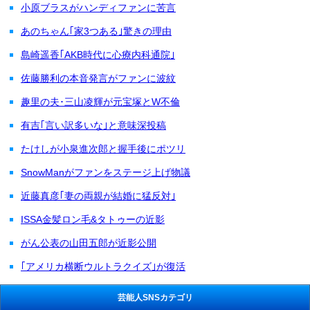
小原ブラスがハンディファンに苦言
あのちゃん｢家3つある｣驚きの理由
島崎遥香｢AKB時代に心療内科通院｣
佐藤勝利の本音発言がファンに波紋
趣里の夫･三山凌輝が元宝塚とW不倫
有吉｢言い訳多いな｣と意味深投稿
たけしが小泉進次郎と握手後にポツリ
SnowManがファンをステージ上げ物議
近藤真彦｢妻の両親が結婚に猛反対｣
ISSA金髪ロン毛&タトゥーの近影
がん公表の山田五郎が近影公開
｢アメリカ横断ウルトラクイズ｣が復活
芸能人SNSカテゴリ