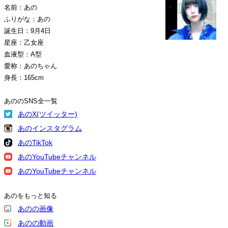
名前：あの
ふりがな：あの
誕生日：9月4日
星座：乙女座
血液型：A型
愛称：あのちゃん
身長：165cm
あののSNS全一覧
あのX(ツイッター)
あのインスタグラム
あのTikTok
あのYouTubeチャンネル
あのYouTubeチャンネル
あのをもっと知る
あのの画像
あのの動画