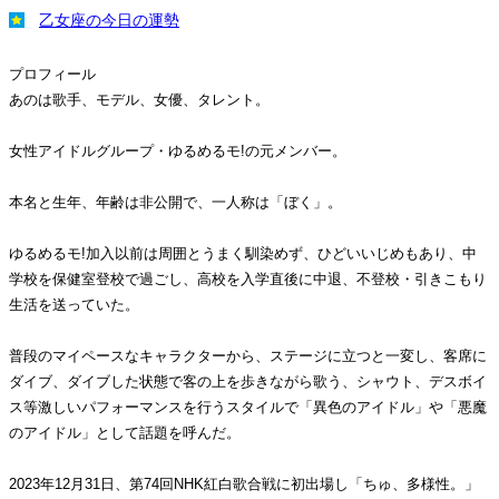
乙女座の今日の運勢
プロフィール
あのは歌手、モデル、女優、タレント。
女性アイドルグループ・ゆるめるモ!の元メンバー。
本名と生年、年齢は非公開で、一人称は「ぼく」。
ゆるめるモ!加入以前は周囲とうまく馴染めず、ひどいいじめもあり、中
学校を保健室登校で過ごし、高校を入学直後に中退、不登校・引きこもり
生活を送っていた。
普段のマイペースなキャラクターから、ステージに立つと一変し、客席に
ダイブ、ダイブした状態で客の上を歩きながら歌う、シャウト、デスボイ
ス等激しいパフォーマンスを行うスタイルで「異色のアイドル」や「悪魔
のアイドル」として話題を呼んだ。
2023年12月31日、第74回NHK紅白歌合戦に初出場し「ちゅ、多様性。」