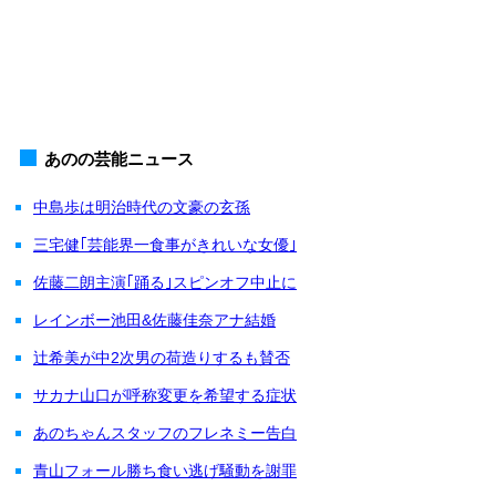
あのの芸能ニュース
中島歩は明治時代の文豪の玄孫
三宅健｢芸能界一食事がきれいな女優｣
佐藤二朗主演｢踊る｣スピンオフ中止に
レインボー池田&佐藤佳奈アナ結婚
辻希美が中2次男の荷造りするも賛否
サカナ山口が呼称変更を希望する症状
あのちゃんスタッフのフレネミー告白
青山フォール勝ち食い逃げ騒動を謝罪