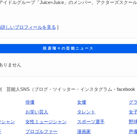
イドルグループ「Juice=Juice」のメンバー。アクターズスクー
の詳しいプロフィールを見る
]
段原瑠々の芸能ニュース
ありません
 芸能人SNS（ブログ・ツイッター・インスタグラム・facebook
俳優
女優
グ
お笑い芸人
タレント
女
ジシャン
女性ミュージシャン
スポーツ選手
野
手
プロゴルファー
漫画家
声