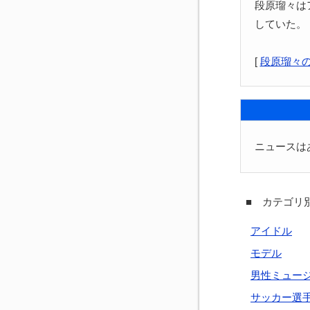
段原瑠々はア
していた。
[
段原瑠々
ニュースは
■ カテゴリ別
アイドル
モデル
男性ミュー
サッカー選