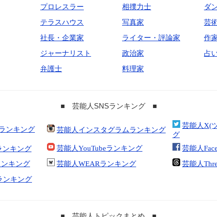
プロレスラー
相撲力士
ダ
テラスハウス
写真家
芸
社長・企業家
ライター・評論家
作
ジャーナリスト
政治家
占
弁護士
料理家
■ 芸能人SNSランキング ■
芸能人X(
合ランキング
芸能人インスタグラムランキング
グ
芸能人YouTubeランキング
芸能人Fac
ランキング
kランキング
芸能人WEARランキング
芸能人Thr
tランキング
■ 芸能人トピックまとめ ■