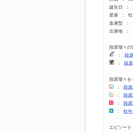
誕生日 : 2
星座 : 
血液型 : 
出身地 :
段原瑠々の
:
段
:
段原
段原瑠々を
:
段原
:
段原
:
段原
:
牡牛
エピソード