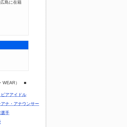
ル広島に在籍
・WEAR） ■
ラビアアイドル
子アナ・アナウンサー
球選手
優