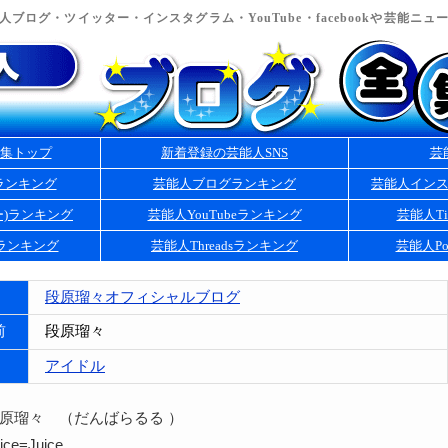
ブログ・ツイッター・インスタグラム・YouTube・facebookや芸能ニ
集トップ
新着登録の芸能人SNS
芸
ランキング
芸能人ブログランキング
芸能人イン
ー)ランキング
芸能人YouTubeランキング
芸能人Ti
kランキング
芸能人Threadsランキング
芸能人Po
段原瑠々オフィシャルブログ
前
段原瑠々
アイドル
段原瑠々 （だんばらるる ）
e=Juice