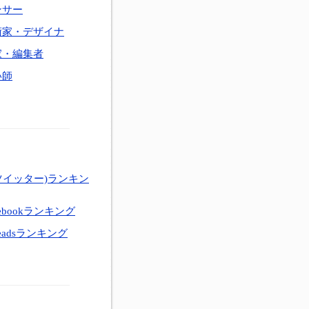
ンサー
術家・デザイナ
家・編集者
い師
ツイッター)ランキン
ebookランキング
eadsランキング