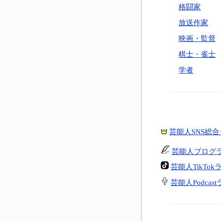
格闘家
放送作家
映画・監督
棋士・雀士
学者
芸能人SNS総
芸能人ブログ
芸能人TikTo
芸能人Podcas