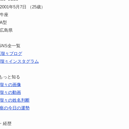
001年5月7日 （25歳）
牡牛座
A型
 広島県
SNS全一覧
原瑠々ブログ
瑠々インスタグラム
もっと知る
瑠々の画像
瑠々の動画
瑠々の姓名判断
座の今日の運勢
・経歴