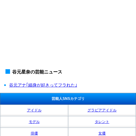
谷元星奈の芸能ニュース
谷元アナ｢細身が好きってフラれた｣
芸能人SNSカテゴリ
アイドル
グラビアアイドル
モデル
タレント
俳優
女優