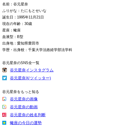
名前：谷元星奈
ふりがな：たにもとせいな
誕生日：1995年11月21日
現在の年齢：30歳
星座：蠍座
血液型：B型
出身地：愛知県豊田市
学歴・出身校：千葉大学法政経学部法学科
谷元星奈のSNS全一覧
谷元星奈インスタグラム
谷元星奈X(ツイッター)
谷元星奈をもっと知る
谷元星奈の画像
谷元星奈の動画
谷元星奈の姓名判断
蠍座の今日の運勢