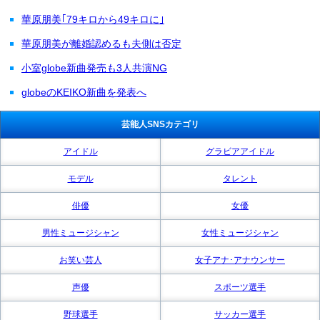
華原朋美｢79キロから49キロに｣
華原朋美が離婚認めるも夫側は否定
小室globe新曲発売も3人共演NG
globeのKEIKO新曲を発表へ
芸能人SNSカテゴリ
アイドル
グラビアアイドル
モデル
タレント
俳優
女優
男性ミュージシャン
女性ミュージシャン
お笑い芸人
女子アナ･アナウンサー
声優
スポーツ選手
野球選手
サッカー選手