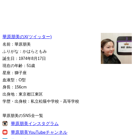
華原朋美のX(ツイッター)
名前：華原朋美
ふりがな：かはらともみ
誕生日：1974年8月17日
現在の年齢：51歳
星座：獅子座
血液型：O型
身長：156cm
出身地：東京都江東区
学歴・出身校：私立松蔭中学校・高等学校
華原朋美のSNS全一覧
華原朋美インスタグラム
華原朋美YouTubeチャンネル