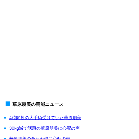
華原朋美の芸能ニュース
4時間超の大手術受けていた華原朋美
30kg減で話題の華原朋美に心配の声
華原朋美の激ヤセ姿に心配の声