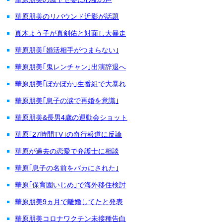
華原朋美のリバウンド近影が話題
真木よう子が真剣佑と対面し大暴走
華原朋美｢婚活相手がつまらない｣
華原朋美｢鬼レンチャン｣出演辞退へ
華原朋美｢ぽかぽか｣生番組で大暴れ
華原朋美｢息子の涙で再婚を意識｣
華原朋美&長男4歳の運動会ショット
華原｢27時間TV｣の奇行報道に反論
華原が過去の恋愛で弁護士に相談
華原｢息子の名前をバカにされた｣
華原｢保育園いじめ｣で海外移住検討
華原朋美9ヵ月で離婚してたと発表
華原朋美コロナワクチン未接種告白