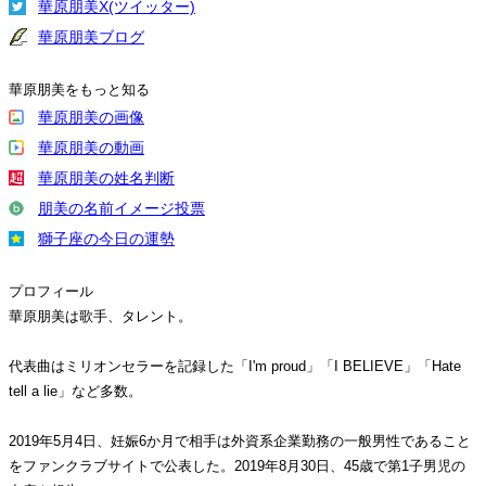
華原朋美X(ツイッター)
華原朋美ブログ
華原朋美をもっと知る
華原朋美の画像
華原朋美の動画
華原朋美の姓名判断
朋美の名前イメージ投票
獅子座の今日の運勢
プロフィール
華原朋美は歌手、タレント。
代表曲はミリオンセラーを記録した「I'm proud」「I BELIEVE」「Hate
tell a lie」など多数。
2019年5月4日、妊娠6か月で相手は外資系企業勤務の一般男性であること
をファンクラブサイトで公表した。2019年8月30日、45歳で第1子男児の