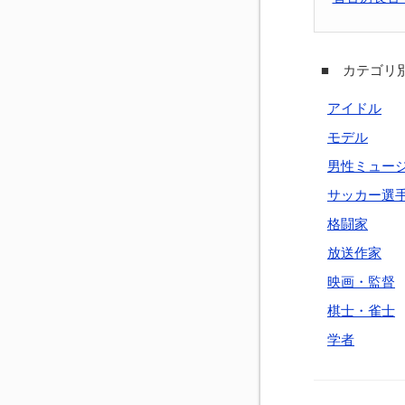
■ カテゴリ別
アイドル
モデル
男性ミュー
サッカー選
格闘家
放送作家
映画・監督
棋士・雀士
学者