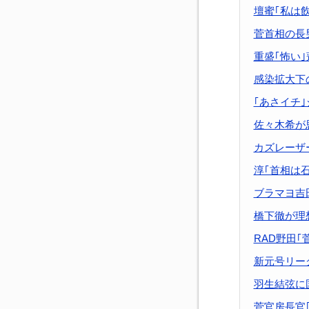
壇蜜｢私は
菅首相の長
重盛｢怖い
感染拡大下
｢あさイチ
佐々木希が
カズレーザ
淳｢首相は
ブラマヨ吉
橋下徹が理
RAD野田｢
新元号リー
羽生結弦に
菅官房長官