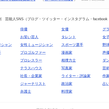
 芸能人SNS（ブログ・ツイッター・インスタグラム・facebook
俳優
女優
グ
お笑い芸人
タレント
女
ジシャン
女性ミュージシャン
スポーツ選手
野
手
プロゴルファー
漫画家
声
プロレスラー
相撲力士
ダ
テラスハウス
写真家
芸
社長・企業家
ライター・評論家
作
ジャーナリスト
政治家
占
弁護士
料理家