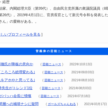
・経歴
治家。内閣総理大臣（第99代）、自由民主党所属の衆議院議員（8
第26代）。2019年4月1日に、官房長官として新元号令和を発表し
さん」の愛称がある。。
詳しいプロフィールを見る
]
菅義偉の芸能ニュース
川徹氏が降板の意向か
(
芸能ニュース
) 2022年10月13日
｢ころころ総理変わる｣
(
芸能ニュース
) 2021年09月03日
民をアホやと思ってる｣
(
芸能ニュース
) 2021年08月10日
倉持先生がトレンド1位
(
芸能ニュース
) 2021年08月03日
がバッハ会長に憤慨
(
芸能ニュース
) 2021年07月18日
間層への補填ナシに疑問
(
ガールズちゃんねる
) 2021年03月17日