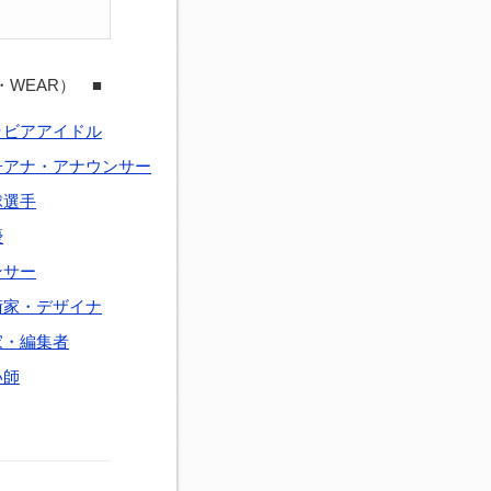
・WEAR） ■
ラビアアイドル
子アナ・アナウンサー
球選手
優
ンサー
術家・デザイナ
家・編集者
い師