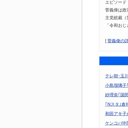
エピソード
菅義偉は政
主党総裁（
「令和おじ
[
菅義偉の
テレ朝･玉
小島瑠璃子
紗理奈｢国
｢Nスタ｣
和田アキ子
ケンコバ中