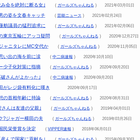
飲み会を絶対に断る女｣
(
ガールズちゃんねる
) 2021年03月01日
男の姿を文春キャッチ
(
芸能ニュース
) 2021年02月24日
｣蓮舫議員の猛烈追求に
(
ガールズちゃんねる
) 2021年02月06日
の東京五輪にアッコ疑問
(
ガールズちゃんねる
) 2020年12月27日
｣ジャニタレにMC交代か
(
ガールズちゃんねる
) 2020年11月05日
思い出の海を前に涙
(
中二病速報
) 2020年10月10日
ー少子化対策に指摘
(
ガールズちゃんねる
) 2020年09月20日
石破さんがよかった｣
(
中二病速報
) 2020年09月20日
田がレジ袋有料化に嘆き
2020年09月17日
想の首相年齢に持論
(
ガールズちゃんねる
) 2020年08月31日
菅さんは友達の父親｣
(
ガールズちゃんねる
) 2019年04月01日
ク?ジャガー横田の夫
(
ガールズちゃんねる
) 2019年03月26日
国民栄誉賞を決定
(
VIPPER速報
) 2018年06月01日
｢産んで国家に貢献を｣
(
ガールズちゃんねる
) 2015年09月30日