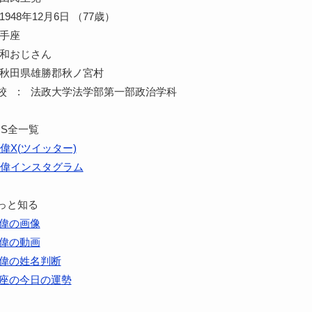
948年12月6日 （77歳）
射手座
令和おじさん
 秋田県雄勝郡秋ノ宮村
校 : 法政大学法学部第一部政治学科
NS全一覧
偉X(ツイッター)
偉インスタグラム
っと知る
偉の画像
偉の動画
偉の姓名判断
座の今日の運勢