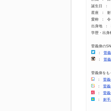
誕生日 : 1
星座 : 
愛称 : 
出身地 :
学歴・出身
菅義偉のS
:
菅義
:
菅義
菅義偉をも
:
菅義
:
菅義
:
菅義
:
射手