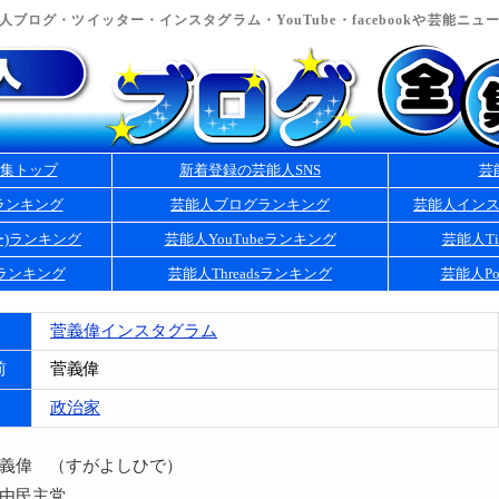
ブログ・ツイッター・インスタグラム・YouTube・facebookや芸能ニ
集トップ
新着登録の芸能人SNS
芸
ランキング
芸能人ブログランキング
芸能人イン
ー)ランキング
芸能人YouTubeランキング
芸能人Ti
kランキング
芸能人Threadsランキング
芸能人Po
菅義偉インスタグラム
前
菅義偉
政治家
菅義偉 （すがよしひで）
自由民主党