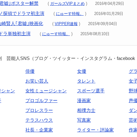
｢君嘘｣ポスター解禁
(
ガールズVIPまとめ
) 2016年04月29日
ノ探偵でドラマ初主演
(
にゅーす特報。
) 2016年01月29日
山崎賢人｢君嘘｣映画化
(
VIPPER速報
) 2015年09月04日
ドラ単独初主演
(
にゅーす特報。
) 2015年08月10日
 芸能人SNS（ブログ・ツイッター・インスタグラム・facebook
俳優
女優
グ
お笑い芸人
タレント
女
ジシャン
女性ミュージシャン
スポーツ選手
野
手
プロゴルファー
漫画家
声
プロレスラー
相撲力士
ダ
テラスハウス
写真家
芸
社長・企業家
ライター・評論家
作