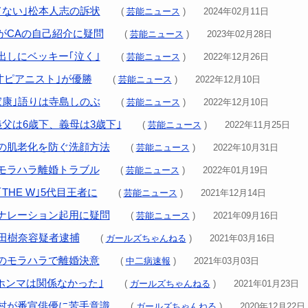
てない｣松本人志の訴状
(
芸能ニュース
) 2024年02月11日
がCAの自己紹介に疑問
(
芸能ニュース
) 2023年02月28日
出しにベッキー｢泣く｣
(
芸能ニュース
) 2022年12月26日
天才ピアニスト｣が優勝
(
芸能ニュース
) 2022年12月10日
家康｣語りは寺島しのぶ
(
芸能ニュース
) 2022年12月10日
義父は6歳下、義母は3歳下｣
(
芸能ニュース
) 2022年11月25日
の肌老化を防ぐ洗顔方法
(
芸能ニュース
) 2022年10月31日
モラハラ離婚トラブル
(
芸能ニュース
) 2022年01月19日
THE W｣5代目王者に
(
芸能ニュース
) 2021年12月14日
ナレーション起用に疑問
(
芸能ニュース
) 2021年09月16日
山田樹奈容疑者逮捕
(
ガールズちゃんねる
) 2021年03月16日
のモラハラで離婚決意
(
中二病速報
) 2021年03月03日
oホンマは関係なかった｣
(
ガールズちゃんねる
) 2021年01月23日
村が番宣俳優に苦手意識
(
ガールズちゃんねる
) 2020年12月22日