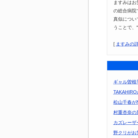
ますみはお
の総合病院
真似につい
うことで、
[
ますみの
ギャル曽根｢
TAKAHI
松山千春が
村重杏奈の
カズレーザ
野クリがお