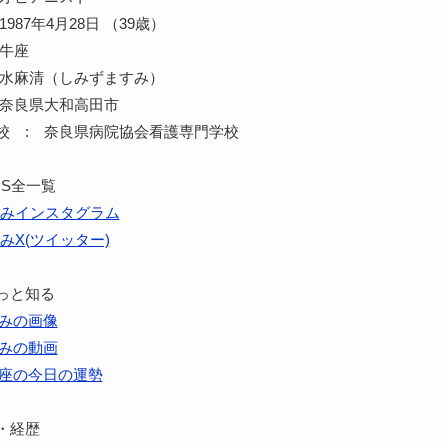
987年4月28日 （39歳）
牡牛座
清水麻清（しみずますみ）
 奈良県大和高田市
校 : 奈良県病院協会看護専門学校
NS全一覧
みインスタグラム
みX(ツイッター)
っと知る
みの画像
みの動画
座の今日の運勢
・経歴