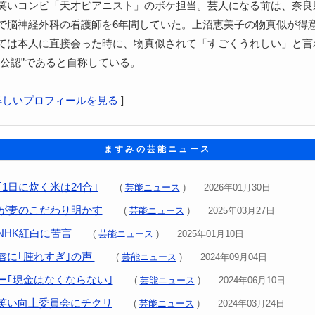
笑いコンビ「天才ピアニスト」のボケ担当。芸人になる前は、奈良
で脳神経外科の看護師を6年間していた。上沼恵美子の物真似が得
ては本人に直接会った時に、物真似されて「すごくうれしい」と言
“公認”であると自称している。
詳しいプロフィールを見る
]
ますみの芸能ニュース
1日に炊く米は24合｣
(
芸能ニュース
) 2026年01月30日
ROが妻のこだわり明かす
(
芸能ニュース
) 2025年03月27日
NHK紅白に苦言
(
芸能ニュース
) 2025年01月10日
唇に｢腫れすぎ｣の声
(
芸能ニュース
) 2024年09月04日
ー｢現金はなくならない｣
(
芸能ニュース
) 2024年06月10日
笑い向上委員会にチクリ
(
芸能ニュース
) 2024年03月24日