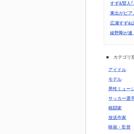
すず&賢人
東出がピア
広瀬すず&
綾野剛が連
■ カテゴリ別
アイドル
モデル
男性ミュー
サッカー選
格闘家
放送作家
映画・監督