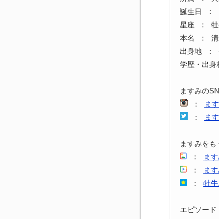
誕生日 : 1
星座 : 
本名 : 
出身地 :
学歴・出身
ますみのS
:
ます
:
ます
ますみをも
:
ます
:
ます
:
牡牛
エピソード