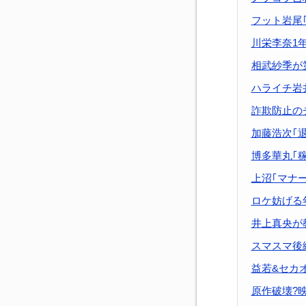
フット岩尾｢
川栄李奈1年
相武紗季が
ハライチ岩
詐欺防止の
加藤浩次｢
博多華丸｢
上沼｢マナ
ロケ妨げる
井上真央が
スマスマ後
益若&セカオ
原作破壊?