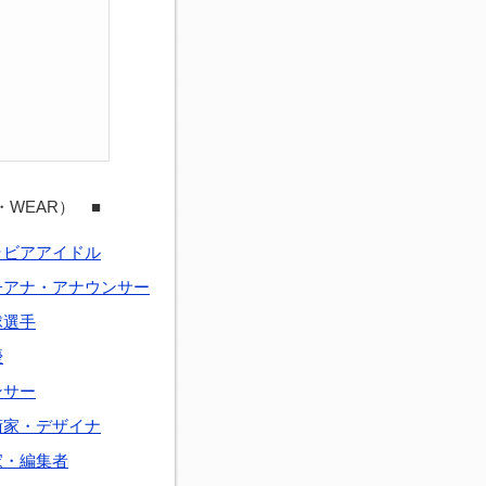
・WEAR） ■
ラビアアイドル
子アナ・アナウンサー
球選手
優
ンサー
術家・デザイナ
家・編集者