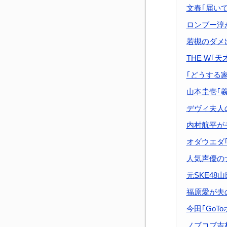
文春｢届い
ロンブー淳
若槻のダメ
THE W｢
｢どうする
山本圭壱｢
デヴィ夫人
内村航平が
オダウエダ｢
人気声優の
元SKE48
福原愛が夫
今田｢GoT
ノブコブ吉