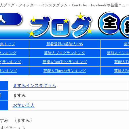
ブログ・ツイッター・インスタグラム・YouTube・facebookや芸能ニ
集トップ
新着登録の芸能人SNS
芸
ランキング
芸能人ブログランキング
芸能人イン
ー)ランキング
芸能人YouTubeランキング
芸能人Ti
kランキング
芸能人Threadsランキング
芸能人Po
ますみインスタグラム
前
ますみ
お笑い芸人
ますみ （ますみ）
天才ピアニスト