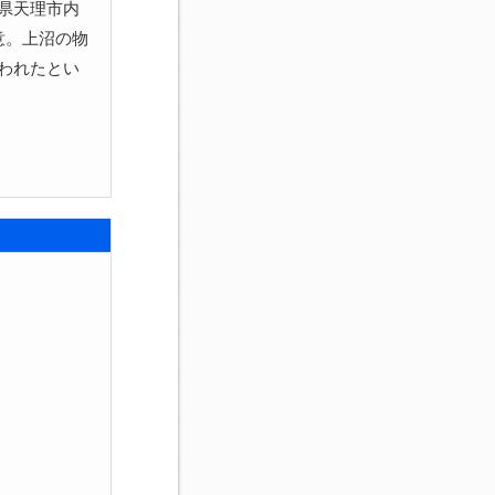
県天理市内
意。上沼の物
われたとい