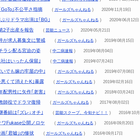
GoTo｣不公平さ指摘
(
ガールズちゃんねる
) 2020年11月19日
ぶりドラマ出演は｢BG｣
(
ガールズちゃんねる
) 2020年06月12日
第2子出産を報告
(
芸能ニュース
) 2020年05月21日
井が求人募集文に警戒
(
ガールズちゃんねる
) 2019年08月15日
チラシ配る宮迫の姿
(
中二病速報
) 2019年08月04日
退社はいったん保留｣
(
中二病速報
) 2019年07月24日
稼いでも嫁の牢屋の中｣
(
ガールズちゃんねる
) 2019年07月08日
ー悪くて消えたK｣暴露
(
ガールズちゃんねる
) 2019年02月16日
年配男性に矢作｢老害｣
(
ガールズちゃんねる
) 2018年03月24日
教師役でドラマ復帰
(
ガールズちゃんねる
) 2017年08月02日
継番組は｢ズレ↓オチ｣
(
芸能スクープ、今旬ナビ！！
) 2016年10月
ワFukase公開ノロケ
(
ガールズちゃんねる
) 2016年09月20日
映画｢君嘘｣の惨状
(
ガールズちゃんねる
) 2016年09月17日