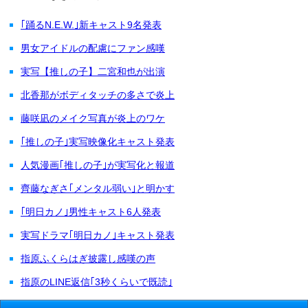
｢踊るN.E.W.｣新キャスト9名発表
男女アイドルの配慮にファン感嘆
実写【推しの子】二宮和也が出演
北香那がボディタッチの多さで炎上
藤咲凪のメイク写真が炎上のワケ
｢推しの子｣実写映像化キャスト発表
人気漫画｢推しの子｣が実写化と報道
齊藤なぎさ｢メンタル弱い｣と明かす
｢明日カノ｣男性キャスト6人発表
実写ドラマ｢明日カノ｣キャスト発表
指原ふくらはぎ披露し感嘆の声
指原のLINE返信｢3秒くらいで既読｣