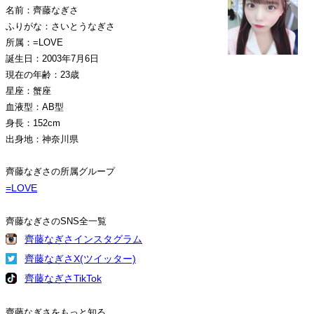
名前：齊藤なぎさ
ふりがな：さいとうなぎさ
所属：=LOVE
誕生日：2003年7月6日
現在の年齢：23歳
星座：蟹座
血液型：AB型
身長：152cm
出身地：神奈川県
齊藤なぎさの所属グループ
=LOVE
齊藤なぎさのSNS全一覧
齊藤なぎさインスタグラム
齊藤なぎさX(ツイッター)
齊藤なぎさTikTok
齊藤なぎさをもっと知る