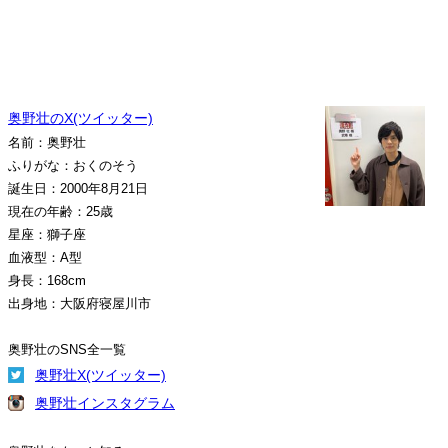
奥野壮のX(ツイッター)
名前：奥野壮
ふりがな：おくのそう
誕生日：2000年8月21日
現在の年齢：25歳
星座：獅子座
血液型：A型
身長：168cm
出身地：大阪府寝屋川市
奥野壮のSNS全一覧
奥野壮X(ツイッター)
奥野壮インスタグラム