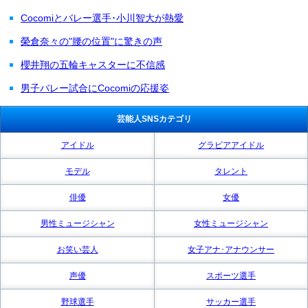
Cocomiとバレー選手･小川智大が熱愛
榮倉奈々の"腰の位置"に驚きの声
櫻井翔の五輪キャスターに不信感
男子バレー試合にCocomiの応援姿
芸能人SNSカテゴリ
アイドル
グラビアアイドル
モデル
タレント
俳優
女優
男性ミュージシャン
女性ミュージシャン
お笑い芸人
女子アナ･アナウンサー
声優
スポーツ選手
野球選手
サッカー選手