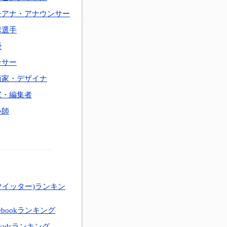
子アナ・アナウンサー
球選手
優
ンサー
術家・デザイナ
家・編集者
い師
ツイッター)ランキン
ebookランキング
eadsランキング