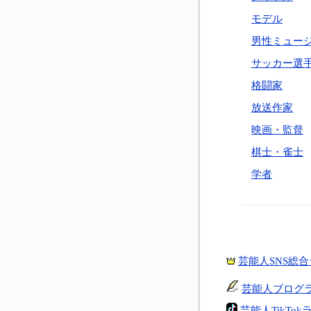
モデル
男性ミュー
サッカー選
格闘家
放送作家
映画・監督
棋士・雀士
学者
芸能人SNS総
芸能人ブログ
芸能人TikTo