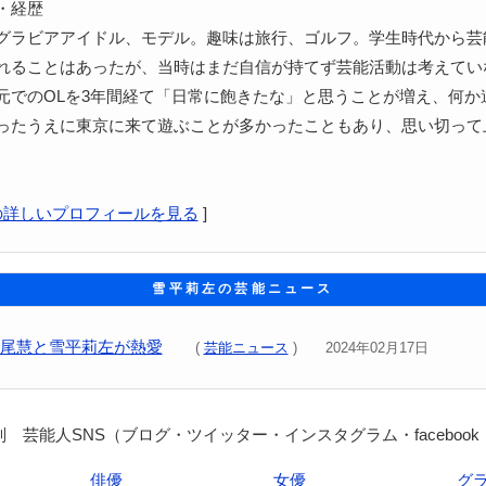
・経歴
グラビアアイドル、モデル。趣味は旅行、ゴルフ。学生時代から芸
れることはあったが、当時はまだ自信が持てず芸能活動は考えてい
元でのOLを3年間経て「日常に飽きたな」と思うことが増え、何か
ったうえに東京に来て遊ぶことが多かったこともあり、思い切って
の詳しいプロフィールを見る
]
雪平莉左の芸能ニュース
伊野尾慧と雪平莉左が熱愛
(
芸能ニュース
) 2024年02月17日
 芸能人SNS（ブログ・ツイッター・インスタグラム・facebook
俳優
女優
グ