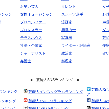
お笑い芸人
タレント
女
ジシャン
女性ミュージシャン
スポーツ選手
野
手
プロゴルファー
漫画家
声
プロレスラー
相撲力士
ダ
テラスハウス
写真家
芸
社長・企業家
ライター・評論家
作
ジャーナリスト
政治家
占
弁護士
料理家
■ 芸能人SNSランキング ■
芸能人X(
合ランキング
芸能人インスタグラムランキング
グ
芸能人YouTubeランキング
芸能人Fac
ランキング
kランキング
芸能人WEARランキング
芸能人Thr