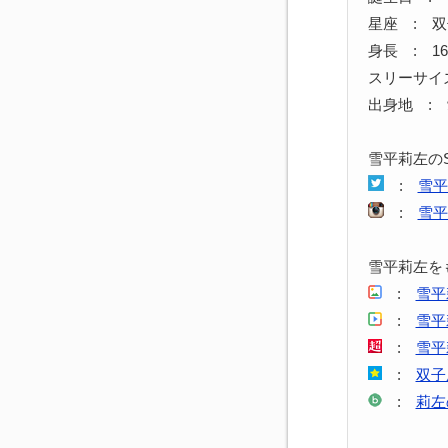
星座 : 
身長 : 16
スリーサイズ 
出身地 :
雪平莉左の
:
雪平
:
雪平
雪平莉左を
:
雪平
:
雪平
:
雪平
:
双子
:
莉左