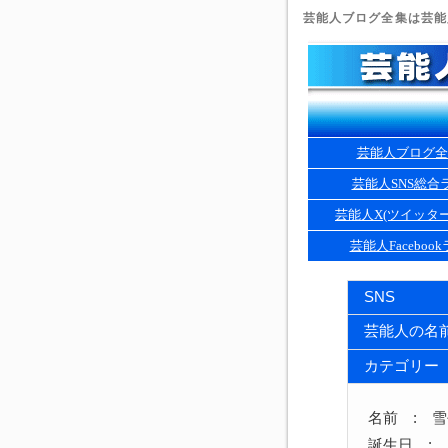
芸能人ブログ全集は芸能人
芸能人ブログ全
芸能人SNS総合
芸能人X(ツイッタ
芸能人Faceboo
SNS
芸能人の名
カテゴリー
名前 : 
誕生日 : 1