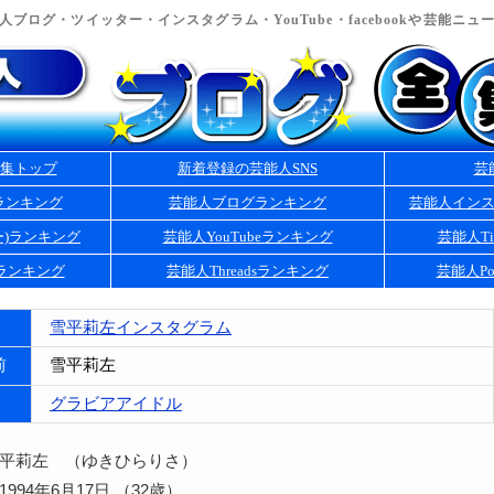
ブログ・ツイッター・インスタグラム・YouTube・facebookや芸能ニ
集トップ
新着登録の芸能人SNS
芸
ランキング
芸能人ブログランキング
芸能人イン
ー)ランキング
芸能人YouTubeランキング
芸能人Ti
kランキング
芸能人Threadsランキング
芸能人Po
雪平莉左インスタグラム
前
雪平莉左
グラビアアイドル
雪平莉左 （ゆきひらりさ）
994年6月17日 （32歳）