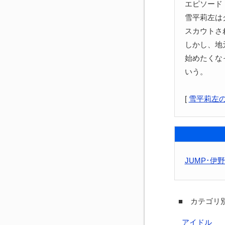
エピソード
雪平莉左は
スカウトさ
しかし、地
始めたくな
いう。
[
雪平莉左
JUMP･
■ カテゴリ別
アイドル