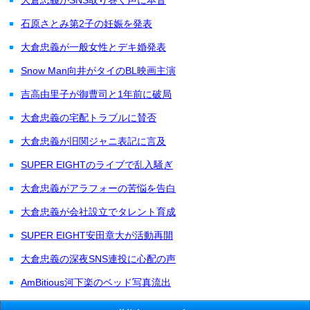
石原さとみ第2子の妊娠を発表
大倉忠義が一般女性とデキ婚発表
Snow Man向井がタイのBL映画主演
吉高由里子が御曹司と1年前に破局
大倉忠義の宅配トラブルに賛否
大倉忠義が旧関ジャニ表記に言及
SUPER EIGHTのライブで乱入騒ぎ
大倉忠義がアラフォーの苦悩を告白
大倉忠義が会社設立でタレント育成
SUPER EIGHT安田章大が活動再開
大倉忠義の深夜SNS連投に心配の声
AmBitious河下楽のベッド写真流出