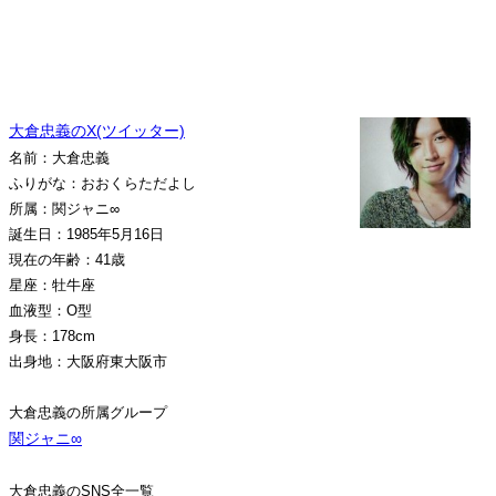
大倉忠義のX(ツイッター)
名前：大倉忠義
ふりがな：おおくらただよし
所属：関ジャニ∞
誕生日：1985年5月16日
現在の年齢：41歳
星座：牡牛座
血液型：O型
身長：178cm
出身地：大阪府東大阪市
大倉忠義の所属グループ
関ジャニ∞
大倉忠義のSNS全一覧