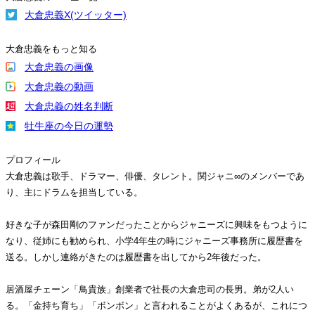
大倉忠義X(ツイッター)
大倉忠義をもっと知る
大倉忠義の画像
大倉忠義の動画
大倉忠義の姓名判断
牡牛座の今日の運勢
プロフィール
大倉忠義は歌手、ドラマー、俳優、タレント。関ジャニ∞のメンバーであ
り、主にドラムを担当している。
好きな子が森田剛のファンだったことからジャニーズに興味をもつように
なり、従姉にも勧められ、小学4年生の時にジャニーズ事務所に履歴書を
送る。しかし連絡がきたのは履歴書を出してから2年後だった。
居酒屋チェーン「鳥貴族」創業者で社長の大倉忠司の長男。弟が2人い
る。「金持ち育ち」「ボンボン」と言われることがよくあるが、これにつ