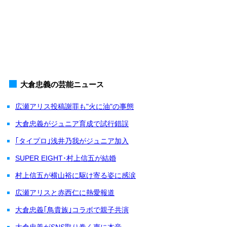
大倉忠義の芸能ニュース
広瀬アリス投稿謝罪も"火に油"の事態
大倉忠義がジュニア育成で試行錯誤
｢タイプロ｣浅井乃我がジュニア加入
SUPER EIGHT･村上信五が結婚
村上信五が横山裕に駆け寄る姿に感涙
広瀬アリスと赤西仁に熱愛報道
大倉忠義｢鳥貴族｣コラボで親子共演
大倉忠義がSNS取り巻く声に本音