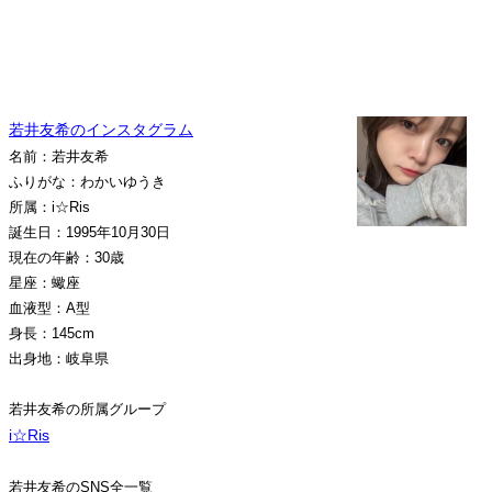
若井友希のインスタグラム
名前：若井友希
ふりがな：わかいゆうき
所属：i☆Ris
誕生日：1995年10月30日
現在の年齢：30歳
星座：蠍座
血液型：A型
身長：145cm
出身地：岐阜県
若井友希の所属グループ
i☆Ris
若井友希のSNS全一覧