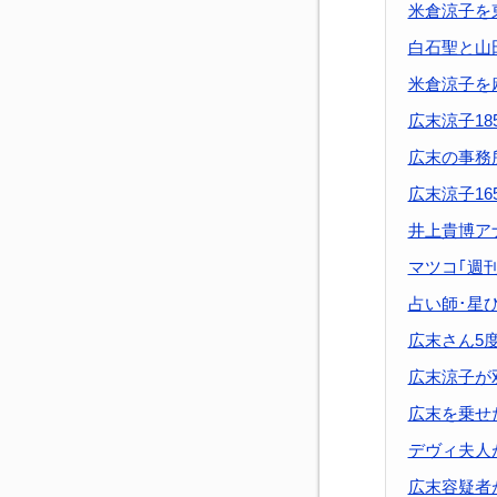
米倉涼子を
白石聖と山
米倉涼子を
広末涼子1
広末の事務所
広末涼子1
井上貴博ア
マツコ｢週
占い師･星
広末さん5
広末涼子が
広末を乗せ
デヴィ夫人
広末容疑者