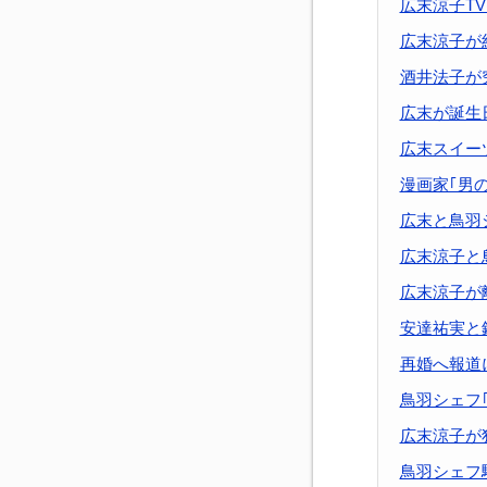
広末涼子T
広末涼子が
酒井法子が
広末が誕生
広末スイー
漫画家｢男
広末と鳥羽
広末涼子と
広末涼子が
安達祐実と
再婚へ報道
鳥羽シェフ
広末涼子が
鳥羽シェフ