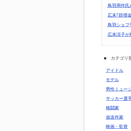
鳥羽周作氏
広末｢賠償
鳥羽シェフ
広末涼子が
■ カテゴリ別
アイドル
モデル
男性ミュー
サッカー選
格闘家
放送作家
映画・監督