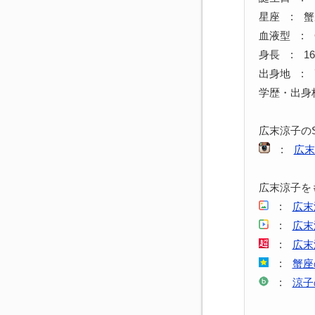
星座 : 
血液型 : 
身長 : 16
出身地 :
学歴・出身
広末涼子の
:
広末
広末涼子を
:
広末
:
広末
:
広末
:
蟹座
:
涼子