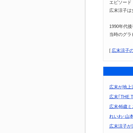
エピソード
広末涼子は
1990年
当時のグラ
[
広末涼子
広末が地上
広末｢THE
広末46歳
れいわ･山
広末涼子が