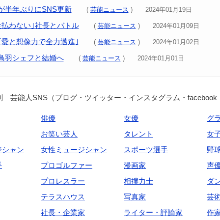
が半年ぶりにSNS更新
(
芸能ニュース
) 2024年01月19日
金払わない｣社長とバトル
(
芸能ニュース
) 2024年01月09日
｢愛と想像力で全力邁進｣
(
芸能ニュース
) 2024年01月02日
鳥羽シェフと結婚へ
(
芸能ニュース
) 2024年01月01日
 芸能人SNS（ブログ・ツイッター・インスタグラム・facebook
俳優
女優
グ
お笑い芸人
タレント
女
ジシャン
女性ミュージシャン
スポーツ選手
野
手
プロゴルファー
漫画家
声
プロレスラー
相撲力士
ダ
テラスハウス
写真家
芸
社長・企業家
ライター・評論家
作