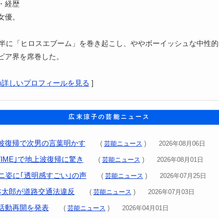
・経歴
女優。
代後半に「ヒロスエブーム」を巻き起こし、ややボーイッシュな中性
ビア界を席巻した。
の詳しいプロフィールを見る
]
広末涼子の芸能ニュース
波復帰で次男の言葉明かす
(
芸能ニュース
) 2026年08月06日
 TIME｣で地上波復帰に驚き
(
芸能ニュース
) 2026年08月01日
ミニ姿に｢透明感すごい｣の声
(
芸能ニュース
) 2026年07月25日
本太郎が道路交通法違反
(
芸能ニュース
) 2026年07月03日
活動再開を発表
(
芸能ニュース
) 2026年04月01日