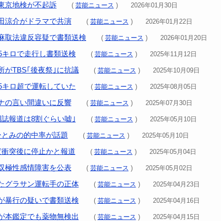
東京地検が不起訴
(
芸能ニュース
) 2026年01月30日
田涼介がドラマで共演
(
芸能ニュース
) 2026年01月22日
麻取法違反容疑で書類送検
(
芸能ニュース
) 2026年01月20日
85キロで走行し書類送検
(
芸能ニュース
) 2025年11月12日
がTBS｢後夜祭｣に抗議
(
芸能ニュース
) 2025年10月09日
65キロ超で運転していた
(
芸能ニュース
) 2025年08月05日
ナの言い間違いに反響
(
芸能ニュース
) 2025年07月30日
刊誌報道は8割ぐらい嘘｣
(
芸能ニュース
) 2025年05月10日
ひとみの的中率が話題
(
芸能ニュース
) 2025年05月10日
度衝突後に停止かと報道
(
芸能ニュース
) 2025年05月04日
双極性感情障害を公表
(
芸能ニュース
) 2025年05月02日
たグラサン運転手の正体
(
芸能ニュース
) 2025年04月23日
が暴行の疑いで書類送検
(
芸能ニュース
) 2025年04月16日
が本鑑定でも薬物無検出
(
芸能ニュース
) 2025年04月15日