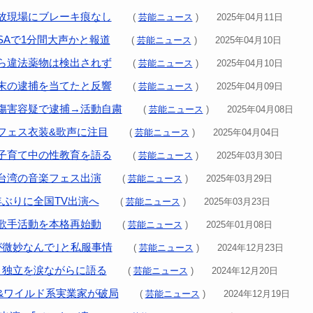
故現場にブレーキ痕なし
(
芸能ニュース
) 2025年04月11日
SAで1分間大声かと報道
(
芸能ニュース
) 2025年04月10日
ら違法薬物は検出されず
(
芸能ニュース
) 2025年04月10日
末の逮捕を当てたと反響
(
芸能ニュース
) 2025年04月09日
傷害容疑で逮捕→活動自粛
(
芸能ニュース
) 2025年04月08日
フェス衣装&歌声に注目
(
芸能ニュース
) 2025年04月04日
子育て中の性教育を語る
(
芸能ニュース
) 2025年03月30日
台湾の音楽フェス出演
(
芸能ニュース
) 2025年03月29日
年ぶりに全国TV出演へ
(
芸能ニュース
) 2025年03月23日
歌手活動を本格再始動
(
芸能ニュース
) 2025年01月08日
が微妙なんで｣と私服事情
(
芸能ニュース
) 2024年12月23日
･独立を涙ながらに語る
(
芸能ニュース
) 2024年12月20日
&ワイルド系実業家が破局
(
芸能ニュース
) 2024年12月19日