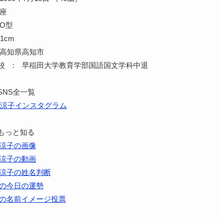
蟹座
O型
1cm
 高知県高知市
校 : 早稲田大学教育学部国語国文学科中退
SNS全一覧
涼子インスタグラム
もっと知る
涼子の画像
涼子の動画
涼子の姓名判断
の今日の運勢
の名前イメージ投票