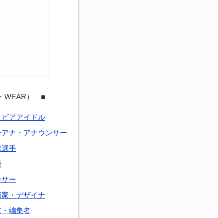
・WEAR） ■
ラビアアイドル
子アナ・アナウンサー
球選手
優
ンサー
術家・デザイナ
家・編集者