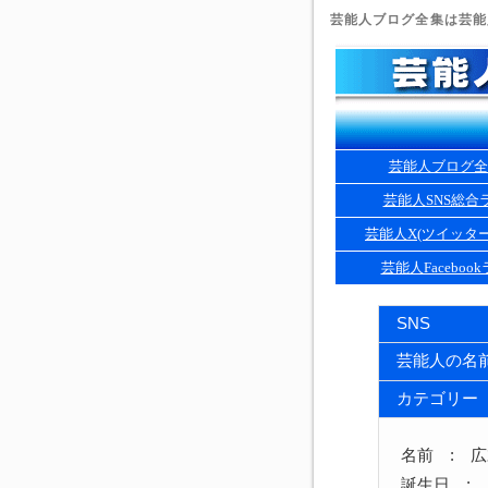
芸能人ブログ全集は芸能人
芸能人ブログ全
芸能人SNS総合
芸能人X(ツイッタ
芸能人Faceboo
SNS
芸能人の名
カテゴリー
名前 : 
誕生日 : 1