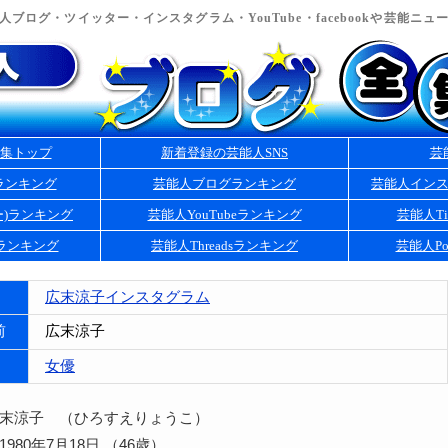
ブログ・ツイッター・インスタグラム・YouTube・facebookや芸能ニ
集トップ
新着登録の芸能人SNS
芸
ランキング
芸能人ブログランキング
芸能人イン
ー)ランキング
芸能人YouTubeランキング
芸能人Ti
kランキング
芸能人Threadsランキング
芸能人Po
広末涼子インスタグラム
前
広末涼子
女優
広末涼子 （ひろすえりょうこ）
980年7月18日 （46歳）