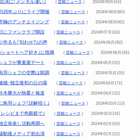
V出演に｢メンタル凄い｣
(
芸能ニュース
) 2024年09月16日
約25年ぶりにライブ開催
(
芸能ニュース
) 2024年08月08日
究極のアンチエイジング
(
芸能ニュース
) 2024年08月04日
日にファンクラブ開設
(
芸能ニュース
) 2024年07月16日
ツ作るも｢匂わせ?｣の声
(
芸能ニュース
) 2024年06月28日
のショートヘア好き｣に指摘
(
芸能ニュース
) 2024年06月19日
シェフが蕎麦屋デート
(
芸能ニュース
) 2024年05月23日
鳥羽シェフの交際は順調
(
芸能ニュース
) 2024年05月10日
離婚･独立後初の公の場
(
芸能ニュース
) 2024年04月17日
鈴木勝大が熱愛と報道
(
芸能ニュース
) 2024年04月13日
に鳥羽シェフ｢誤解招く｣
(
芸能ニュース
) 2024年03月11日
｢レシピまで色眼鏡で｣
(
芸能ニュース
) 2024年02月23日
独立発表し活動再開へ
(
芸能ニュース
) 2024年02月16日
騒動後メディア初出演
(
芸能ニュース
) 2024年02月12日