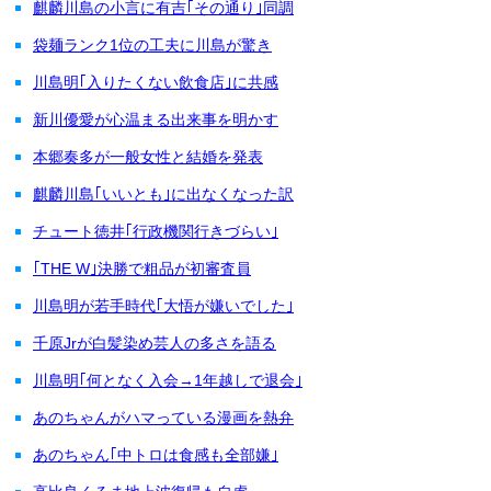
麒麟川島の小言に有吉｢その通り｣同調
袋麺ランク1位の工夫に川島が驚き
川島明｢入りたくない飲食店｣に共感
新川優愛が心温まる出来事を明かす
本郷奏多が一般女性と結婚を発表
麒麟川島｢いいとも｣に出なくなった訳
チュート徳井｢行政機関行きづらい｣
｢THE W｣決勝で粗品が初審査員
川島明が若手時代｢大悟が嫌いでした｣
千原Jrが白髪染め芸人の多さを語る
川島明｢何となく入会→1年越しで退会｣
あのちゃんがハマっている漫画を熱弁
あのちゃん｢中トロは食感も全部嫌｣