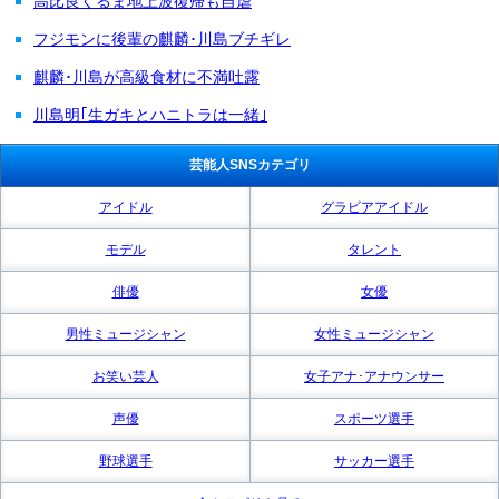
高比良くるま地上波復帰も自虐
フジモンに後輩の麒麟･川島ブチギレ
麒麟･川島が高級食材に不満吐露
川島明｢生ガキとハニトラは一緒｣
芸能人SNSカテゴリ
アイドル
グラビアアイドル
モデル
タレント
俳優
女優
男性ミュージシャン
女性ミュージシャン
お笑い芸人
女子アナ･アナウンサー
声優
スポーツ選手
野球選手
サッカー選手