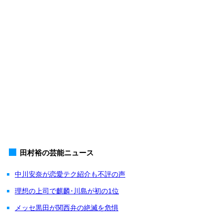
田村裕の芸能ニュース
中川安奈が恋愛テク紹介も不評の声
理想の上司で麒麟･川島が初の1位
メッセ黒田が関西弁の絶滅を危惧