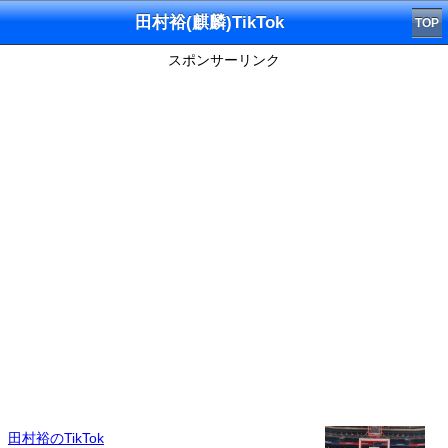
田村裕(麒麟)TikTok
TOP
スポンサーリンク
田村裕のTikTok