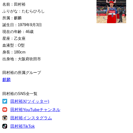
名前：田村裕
ふりがな：たむらひろし
所属：麒麟
誕生日：1979年9月3日
現在の年齢：46歳
星座：乙女座
血液型：O型
身長：180cm
出身地：大阪府吹田市
田村裕の所属グループ
麒麟
田村裕のSNS全一覧
田村裕X(ツイッター)
田村裕YouTubeチャンネル
田村裕インスタグラム
田村裕TikTok