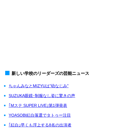
新しい学校のリーダーズの芸能ニュース
ちゃんみなとMIZYUは"幼なじみ"
SUZUKA眼鏡･制服なし姿に驚きの声
｢Mステ SUPER LIVE｣第1弾発表
YOASOBI紅白落選でタトゥー注目
｢紅白｣早くも浮上する8名の出演者