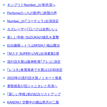
キンプリとNumber_iが初共演へ
Perfumeのっちの歌声に絶賛の声
Number_iが｢コーチェラ｣出演決定
カズレーザー｢口パクは全然いい｣
新しい学校･SUZUKAの彼氏を直撃
紅白曲順→トリはMISIAと福山雅治
｢Mステ SUPER LIVE｣出演者第1弾
流行語大賞は阪神監督｢アレ｣に決定
｢レコ大｣各賞発表で大賞は12/30決定
2023年の流行語大賞ノミネート発表
香取慎吾が旧ジャニタレと共演へ
｢新しい学校｣初の紅白リストアップ
KANONと交際中の畑山悠月が二股