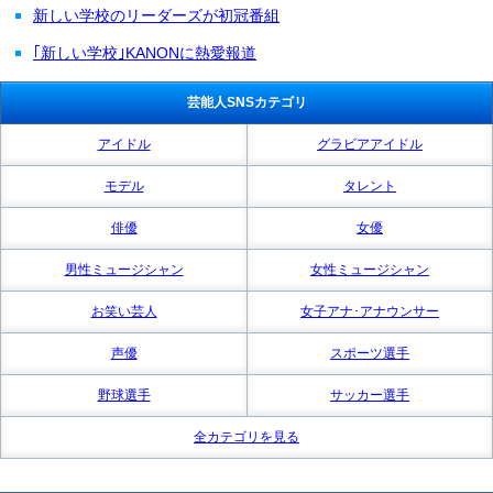
新しい学校のリーダーズが初冠番組
｢新しい学校｣KANONに熱愛報道
芸能人SNSカテゴリ
アイドル
グラビアアイドル
モデル
タレント
俳優
女優
男性ミュージシャン
女性ミュージシャン
お笑い芸人
女子アナ･アナウンサー
声優
スポーツ選手
野球選手
サッカー選手
全カテゴリを見る