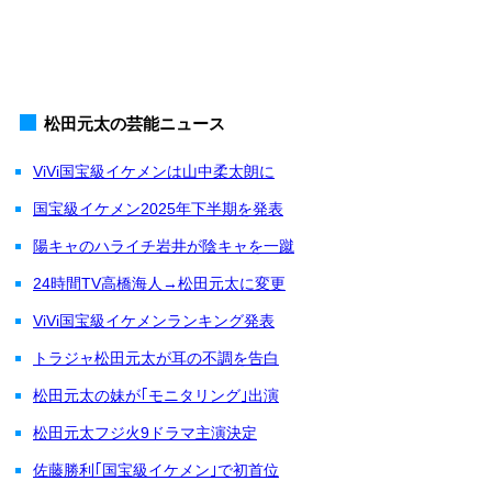
松田元太の芸能ニュース
ViVi国宝級イケメンは山中柔太朗に
国宝級イケメン2025年下半期を発表
陽キャのハライチ岩井が陰キャを一蹴
24時間TV高橋海人→松田元太に変更
ViVi国宝級イケメンランキング発表
トラジャ松田元太が耳の不調を告白
松田元太の妹が｢モニタリング｣出演
松田元太フジ火9ドラマ主演決定
佐藤勝利｢国宝級イケメン｣で初首位