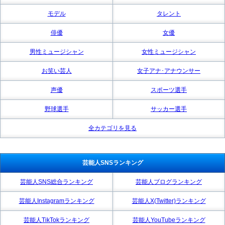
モデル
タレント
俳優
女優
男性ミュージシャン
女性ミュージシャン
お笑い芸人
女子アナ･アナウンサー
声優
スポーツ選手
野球選手
サッカー選手
全カテゴリを見る
芸能人SNSランキング
芸能人SNS総合ランキング
芸能人ブログランキング
芸能人Instagramランキング
芸能人X(Twitter)ランキング
芸能人TikTokランキング
芸能人YouTubeランキング