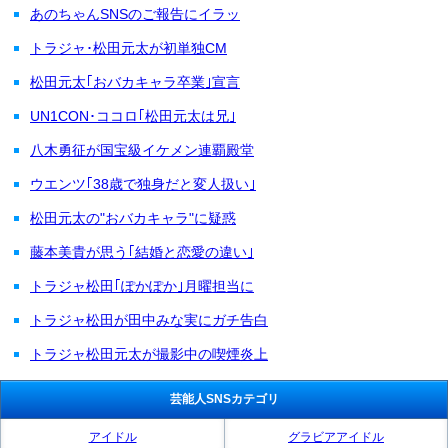
あのちゃんSNSのご報告にイラッ
トラジャ･松田元太が初単独CM
松田元太｢おバカキャラ卒業｣宣言
UN1CON･ココロ｢松田元太は兄｣
八木勇征が国宝級イケメン連覇殿堂
ウエンツ｢38歳で独身だと変人扱い｣
松田元太の"おバカキャラ"に疑惑
藤本美貴が思う｢結婚と恋愛の違い｣
トラジャ松田｢ぽかぽか｣月曜担当に
トラジャ松田が田中みな実にガチ告白
トラジャ松田元太が撮影中の喫煙炎上
芸能人SNSカテゴリ
アイドル
グラビアアイドル