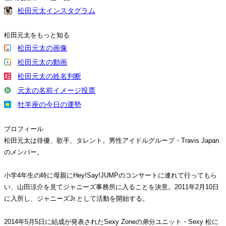
松田元太インスタグラム
松田元太をもっと知る
松田元太の画像
松田元太の動画
松田元太の姓名判断
元太の名前イメージ投票
牡羊座の今日の運勢
プロフィール
松田元太は俳優、歌手、タレント。男性アイドルグループ・Travis Japan
のメンバー。
小学4年生の時に母親にHey!Say!JUMPのコンサートに連れて行ってもら
い、山田涼介を見てジャニーズ事務所に入ることを決意。2011年2月10日
に入所し、ジャニーズJr.として活動を開始する。
2014年5月5日に結成が発表されたSexy Zoneの弟分ユニット・Sexy 松に