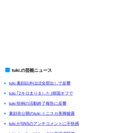
tuki.の芸能ニュース
tuki.素顔以外ほぼ全部出しで反響
tuki.｢2キロ太りました｣韓国オフで
tuki.恒例の活動終了報告に反響
素顔非公開のtuki.ミニスカ美脚披露
tuki.がSNSのアンチコメントに不快感