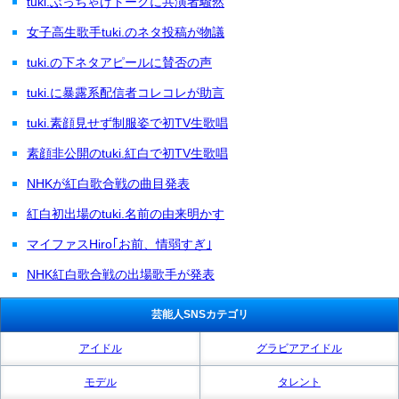
tuki.ぶっちゃけトークに共演者騒然
女子高生歌手tuki.のネタ投稿が物議
tuki.の下ネタアピールに賛否の声
tuki.に暴露系配信者コレコレが助言
tuki.素顔見せず制服姿で初TV生歌唱
素顔非公開のtuki.紅白で初TV生歌唱
NHKが紅白歌合戦の曲目発表
紅白初出場のtuki.名前の由来明かす
マイファスHiro｢お前、情弱すぎ｣
NHK紅白歌合戦の出場歌手が発表
芸能人SNSカテゴリ
アイドル
グラビアアイドル
モデル
タレント