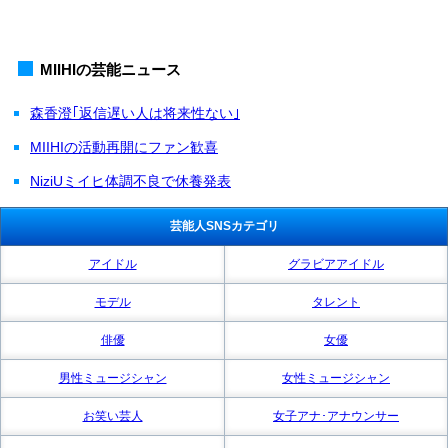
MIIHIの芸能ニュース
森香澄｢返信遅い人は将来性ない｣
MIIHIの活動再開にファン歓喜
NiziUミイヒ体調不良で休養発表
芸能人SNSカテゴリ
アイドル
グラビアアイドル
モデル
タレント
俳優
女優
男性ミュージシャン
女性ミュージシャン
お笑い芸人
女子アナ･アナウンサー