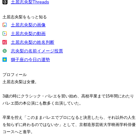
土居志央梨Threads
土居志央梨をもっと知る
土居志央梨の画像
土居志央梨の動画
土居志央梨の姓名判断
志央梨の名前イメージ投票
獅子座の今日の運勢
プロフィール
土居志央梨は女優。
3歳の時にクラシック・バレエを習い始め、高校卒業まで15年間にわたり
バレエ団の本公演にも数多く出演していた。
卒業を控え「このままバレエでプロになると決意したら、それ以外の人生
を知らずに終わるのではないか」として、京都造形芸術大学映画学科俳優
コースへと進学。