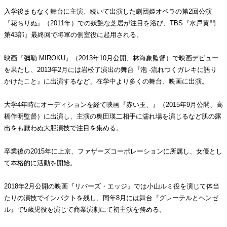
入学後まもなく舞台に主演、続いて出演した劇団姫オペラの第2回公演
『花ちりぬ』（2011年）での妖艶な芝居が注目を浴び、TBS『水戸黄門
第43部』最終回で将軍の側室役に起用される。
映画『彌勒 MIROKU』（2013年10月公開、林海象監督）で映画デビュー
を果たし、2013年2月には岩松了演出の舞台『泡 -流れつくガレキに語り
かけたこと』に出演するなど、在学中より多くの舞台、映画に出演。
大学4年時にオーディションを経て映画『赤い玉、』（2015年9月公開、高
橋伴明監督）に出演し、主演の奥田瑛二相手に濡れ場を演じるなど肌の露
出をも厭わぬ大胆演技で注目を集める。
卒業後の2015年に上京、ファザーズコーポレーションに所属し、女優とし
て本格的に活動を開始。
2018年2月公開の映画『リバーズ・エッジ』では小山ルミ役を演じて体当
たりの演技でインパクトを残し、同年8月には舞台『グレーテルとヘンゼ
ル』で5歳児役を演じて商業演劇にて初主演を務める。