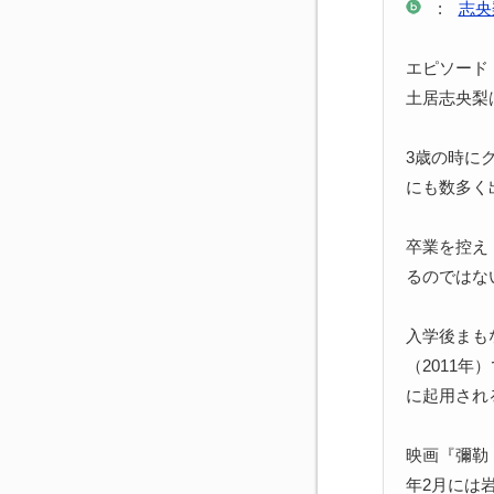
:
志央
エピソード
土居志央梨
3歳の時に
にも数多く
卒業を控え
るのではな
入学後まも
（2011
に起用され
映画『彌勒 
年2月には