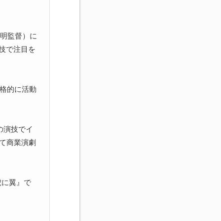
伴明監督）に
技で注目を
本格的に活動
の演技でイ
て商業演劇
虎に翼』で