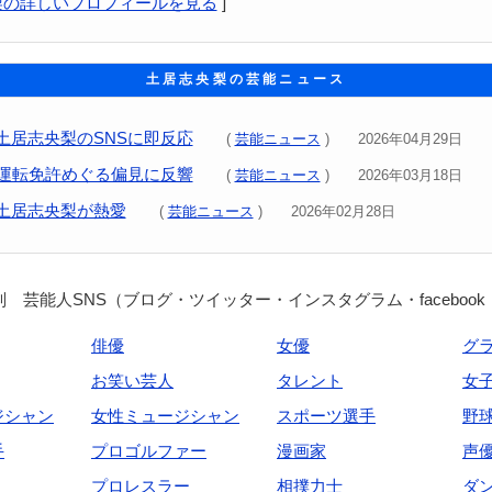
梨の詳しいプロフィールを見る
]
土居志央梨の芸能ニュース
土居志央梨のSNSに即反応
(
芸能ニュース
) 2026年04月29日
｣運転免許めぐる偏見に反響
(
芸能ニュース
) 2026年03月18日
土居志央梨が熱愛
(
芸能ニュース
) 2026年02月28日
 芸能人SNS（ブログ・ツイッター・インスタグラム・facebook
俳優
女優
グ
お笑い芸人
タレント
女
ジシャン
女性ミュージシャン
スポーツ選手
野
手
プロゴルファー
漫画家
声
プロレスラー
相撲力士
ダ