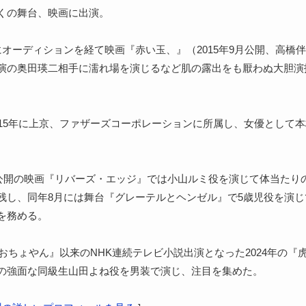
くの舞台、映画に出演。
にオーディションを経て映画『赤い玉、』（2015年9月公開、高橋
演の奥田瑛二相手に濡れ場を演じるなど肌の露出をも厭わぬ大胆演
015年に上京、ファザーズコーポレーションに所属し、女優として
2月公開の映画『リバーズ・エッジ』では小山ルミ役を演じて体当たり
残し、同年8月には舞台『グレーテルとヘンゼル』で5歳児役を演じ
を務める。
の『おちょやん』以来のNHK連続テレビ小説出演となった2024年の『
の強面な同級生山田よね役を男装で演じ、注目を集めた。