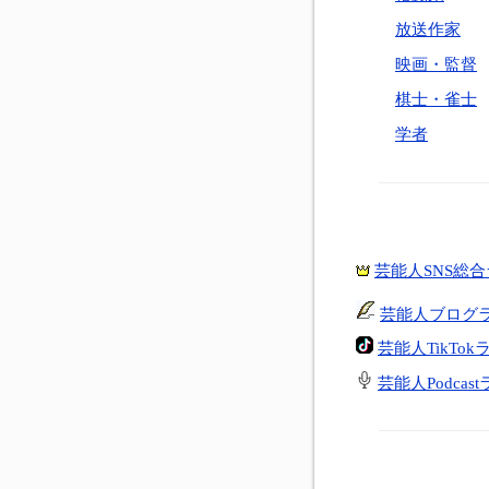
放送作家
映画・監督
棋士・雀士
学者
芸能人SNS総
芸能人ブログ
芸能人TikTo
芸能人Podcas