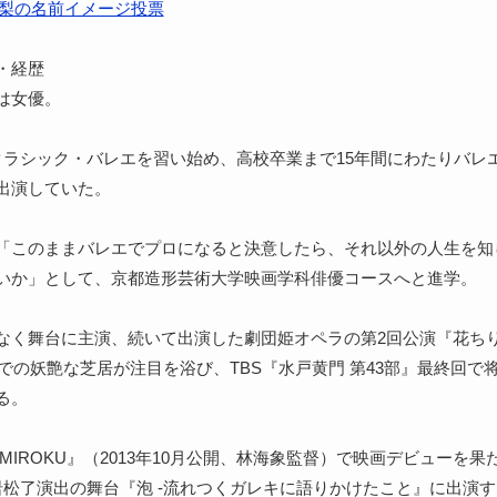
梨の名前イメージ投票
・経歴
は女優。
クラシック・バレエを習い始め、高校卒業まで15年間にわたりバレ
出演していた。
「このままバレエでプロになると決意したら、それ以外の人生を知
いか」として、京都造形芸術大学映画学科俳優コースへと進学。
なく舞台に主演、続いて出演した劇団姫オペラの第2回公演『花ち
年）での妖艶な芝居が注目を浴び、TBS『水戸黄門 第43部』最終回で
る。
MIROKU』（2013年10月公開、林海象監督）で映画デビューを果た
岩松了演出の舞台『泡 -流れつくガレキに語りかけたこと』に出演