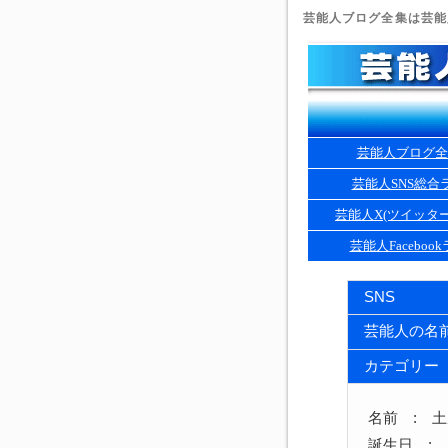
芸能人ブログ全集は芸能人
芸能人ブログ全
芸能人SNS総合
芸能人X(ツイッタ
芸能人Faceboo
SNS
芸能人の名
カテゴリー
名前 : 
誕生日 : 1