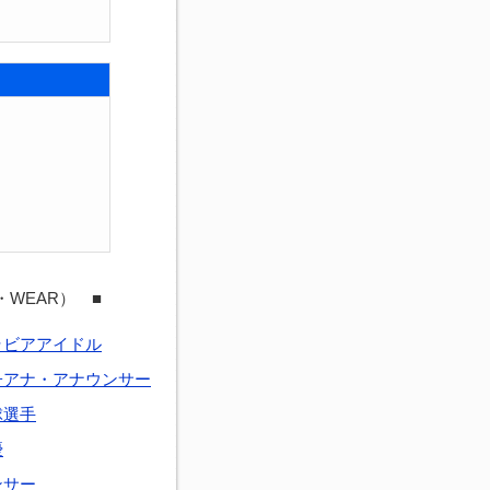
・WEAR） ■
ラビアアイドル
子アナ・アナウンサー
球選手
優
ンサー