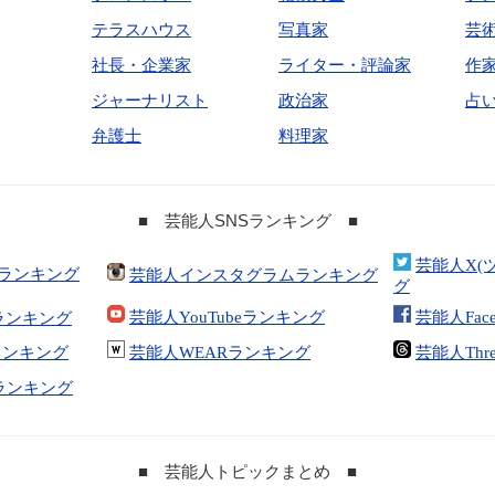
テラスハウス
写真家
芸
社長・企業家
ライター・評論家
作
ジャーナリスト
政治家
占
弁護士
料理家
■ 芸能人SNSランキング ■
芸能人X(
合ランキング
芸能人インスタグラムランキング
グ
芸能人YouTubeランキング
芸能人Fac
ランキング
kランキング
芸能人WEARランキング
芸能人Thr
tランキング
■ 芸能人トピックまとめ ■