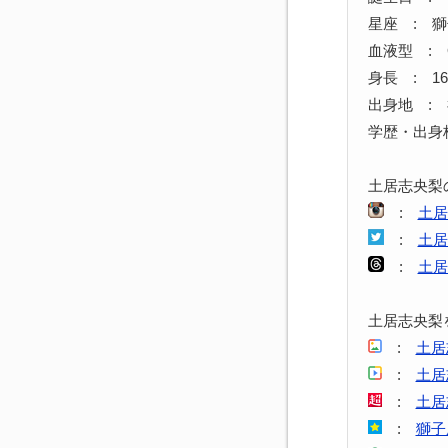
星座 : 
血液型 : 
身長 : 16
出身地 :
学歴・出身
土居志央梨
:
土居
:
土居
:
土居
土居志央梨
:
土居
:
土居
:
土居
:
獅子