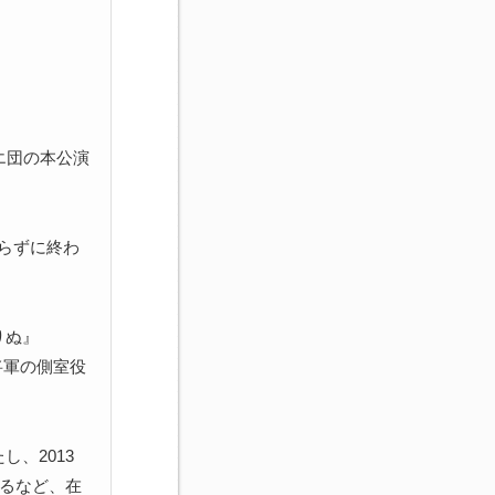
エ団の本公演
らずに終わ
りぬ』
将軍の側室役
し、2013
するなど、在