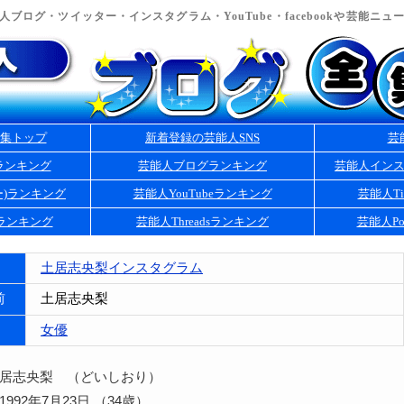
ブログ・ツイッター・インスタグラム・YouTube・facebookや芸能ニ
集トップ
新着登録の芸能人SNS
芸
ランキング
芸能人ブログランキング
芸能人イン
ー)ランキング
芸能人YouTubeランキング
芸能人Ti
kランキング
芸能人Threadsランキング
芸能人Po
土居志央梨インスタグラム
前
土居志央梨
女優
土居志央梨 （どいしおり）
992年7月23日 （34歳）