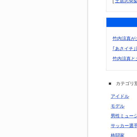
[
土居志央
竹内涼真が
｢あさイチ
竹内涼真と
■ カテゴリ別
アイドル
モデル
男性ミュー
サッカー選
格闘家