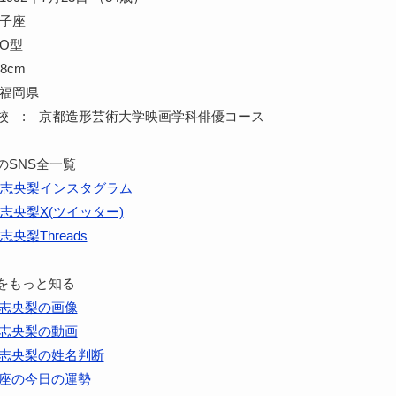
獅子座
O型
8cm
 福岡県
校 : 京都造形芸術大学映画学科俳優コース
のSNS全一覧
志央梨インスタグラム
志央梨X(ツイッター)
志央梨Threads
をもっと知る
志央梨の画像
志央梨の動画
志央梨の姓名判断
座の今日の運勢