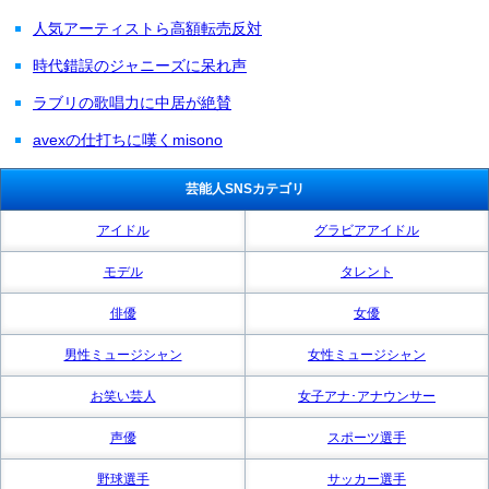
人気アーティストら高額転売反対
時代錯誤のジャニーズに呆れ声
ラブリの歌唱力に中居が絶賛
avexの仕打ちに嘆くmisono
芸能人SNSカテゴリ
アイドル
グラビアアイドル
モデル
タレント
俳優
女優
男性ミュージシャン
女性ミュージシャン
お笑い芸人
女子アナ･アナウンサー
声優
スポーツ選手
野球選手
サッカー選手