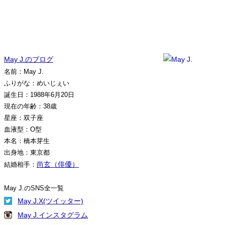
May J.のブログ
名前：May J.
ふりがな：めいじぇい
誕生日：1988年6月20日
現在の年齢：38歳
星座：双子座
血液型：O型
本名：橋本芽生
出身地：東京都
尚玄（俳優）
結婚相手：
May J.のSNS全一覧
May J.X(ツイッター)
May J.インスタグラム