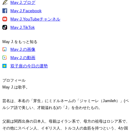
May J.ブログ
May J.Facebook
May J.YouTubeチャンネル
May J.TikTok
May J.をもっと知る
May J.の画像
May J.の動画
双子座の今日の運勢
プロフィール
May J.は歌手。
芸名は、本名の「芽生」にミドルネームの「ジャミーレ（Jamileh）」(ペ
ルシア語で美しい、才能溢れる)の「J」を合わせたもの。
父親は関西出身の日本人、母親はイラン系で、母方の祖母はロシア系で、
その他にスペイン人、イギリス人、トルコ人の血筋を持つという、4か国