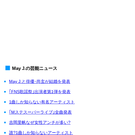
May J.の芸能ニュース
May J.と俳優･尚玄が結婚を発表
｢FNS歌謡祭｣出演者第1弾を発表
1曲しか知らない有名アーティスト
｢Mステスーパーライブ｣全曲発表
吉岡里帆なぜ女性アンチが多い?
誰?1曲しか知らないアーティスト