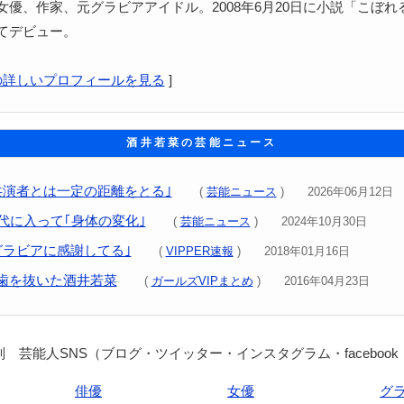
女優、作家、元グラビアアイドル。2008年6月20日に小説「こぼれ
てデビュー。
の詳しいプロフィールを見る
]
酒井若菜の芸能ニュース
共演者とは一定の距離をとる｣
(
芸能ニュース
) 2026年06月12日
0代に入って｢身体の変化｣
(
芸能ニュース
) 2024年10月30日
グラビアに感謝してる｣
(
VIPPER速報
) 2018年01月16日
歯を抜いた酒井若菜
(
ガールズVIPまとめ
) 2016年04月23日
 芸能人SNS（ブログ・ツイッター・インスタグラム・facebook
俳優
女優
グ