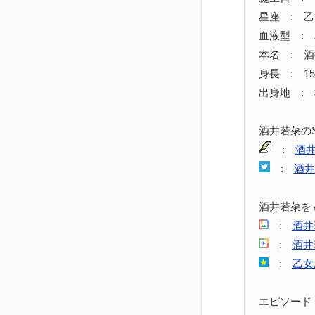
星座 : 
血液型 : 
本名 : 
身長 : 15
出身地 :
酒井若菜の
:
酒
:
酒井
酒井若菜を
:
酒井
:
酒井
:
乙女
エピソード