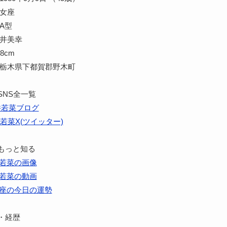
乙女座
A型
酒井美幸
8cm
 栃木県下都賀郡野木町
SNS全一覧
井若菜ブログ
若菜X(ツイッター)
もっと知る
若菜の画像
若菜の動画
座の今日の運勢
・経歴