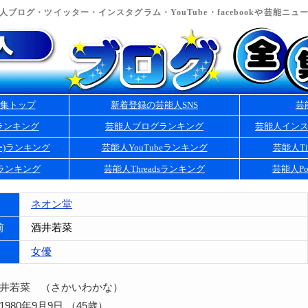
ブログ・ツイッター・インスタグラム・YouTube・facebookや芸能ニ
集トップ
新着登録の芸能人SNS
芸
ランキング
芸能人ブログランキング
芸能人イン
ー)ランキング
芸能人YouTubeランキング
芸能人Ti
kランキング
芸能人Threadsランキング
芸能人Po
ネオン堂
前
酒井若菜
女優
酒井若菜 （さかいわかな）
980年9月9日 （45歳）