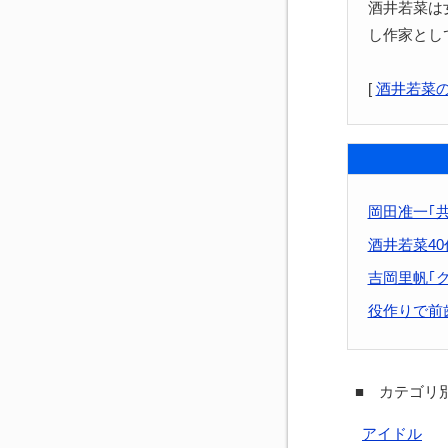
酒井若菜は
し作家とし
[
酒井若菜
岡田准一｢
酒井若菜4
吉岡里帆｢
役作りで前
■ カテゴリ別
アイドル