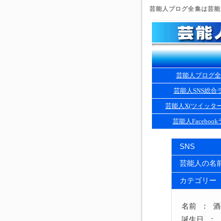
芸能人ブログ全集は芸能人
芸能人ブログ全
芸能人SNS総合
芸能人X(ツイッタ
芸能人Faceboo
SNS
芸能人の名
カテゴリー
名前 : 
誕生日 : 1