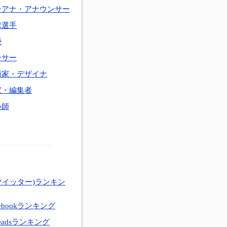
子アナ・アナウンサー
球選手
優
ンサー
術家・デザイナ
家・編集者
い師
ツイッター)ランキン
ebookランキング
eadsランキング