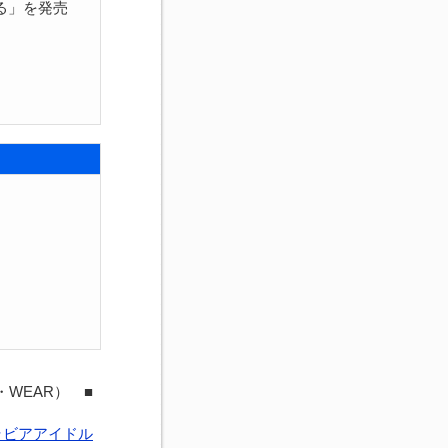
る」を発売
・WEAR） ■
ラビアアイドル