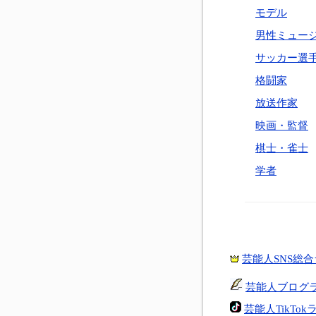
モデル
男性ミュー
サッカー選
格闘家
放送作家
映画・監督
棋士・雀士
学者
芸能人SNS総
芸能人ブログ
芸能人TikTo