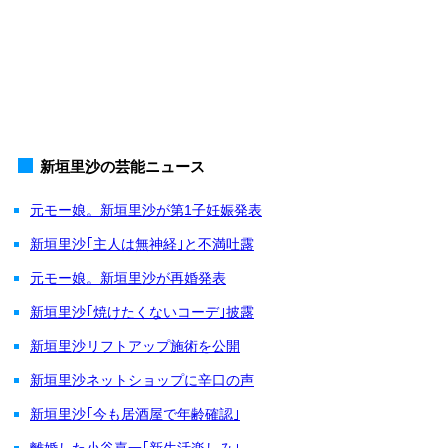
新垣里沙の芸能ニュース
元モー娘。新垣里沙が第1子妊娠発表
新垣里沙｢主人は無神経｣と不満吐露
元モー娘。新垣里沙が再婚発表
新垣里沙｢焼けたくないコーデ｣披露
新垣里沙リフトアップ施術を公開
新垣里沙ネットショップに辛口の声
新垣里沙｢今も居酒屋で年齢確認｣
離婚した小谷嘉一｢新生活楽しみ｣