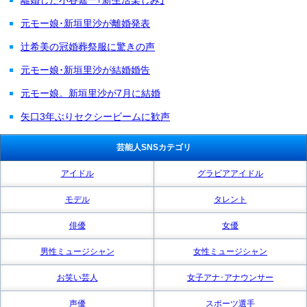
元モー娘･新垣里沙が離婚発表
辻希美の冠婚葬祭服に驚きの声
元モー娘･新垣里沙が結婚婚告
元モー娘。新垣里沙が7月に結婚
矢口3年ぶりセクシービームに歓声
芸能人SNSカテゴリ
アイドル
グラビアアイドル
モデル
タレント
俳優
女優
男性ミュージシャン
女性ミュージシャン
お笑い芸人
女子アナ･アナウンサー
声優
スポーツ選手