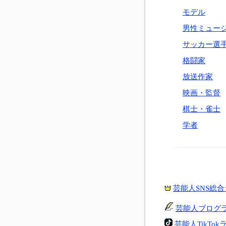
モデル
男性ミュー
サッカー選
格闘家
放送作家
映画・監督
棋士・雀士
学者
芸能人SNS総
芸能人ブログ
芸能人TikTo