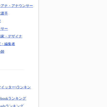
子アナ・アナウンサー
球選手
優
ンサー
術家・デザイナ
家・編集者
い師
ツイッター)ランキン
ebookランキング
eadsランキング