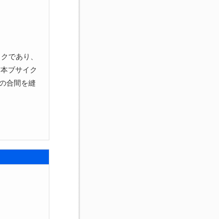
イクであり、
吉本ブサイク
の合間を縫