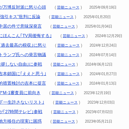
が万博反対派に怒り心頭
(
芸能ニュース
) 2025年09月19日
"強引キス"批判に反論
(
芸能ニュース
) 2025年01月20日
中居の件で意味深発言
(
芸能ニュース
) 2025年01月04日
にほんこん｢TV局後悔する｣
(
芸能ニュース
) 2024年12月29日
｢過去最高の税収｣に怒り
(
芸能ニュース
) 2024年12月24日
トランプ氏への発言物議
(
芸能ニュース
) 2024年07月14日
挨拶しない自由｣に参戦
(
芸能ニュース
) 2024年06月12日
吉本鎖国に｢ええと思う｣
(
芸能ニュース
) 2024年01月27日
的措置検討の吉本に提言
(
芸能ニュース
) 2024年01月13日
アM-1審査員に前向き
(
芸能ニュース
) 2023年12月19日
明｢一生許さないリスト｣
(
芸能ニュース
) 2023年12月03日
｢27時間テレビ｣参戦
(
芸能ニュース
) 2023年07月02日
地方移住の現実に困惑
(
芸能ニュース
) 2023年05月21日