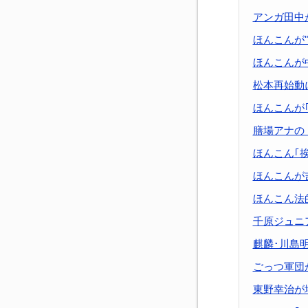
アンガ田中
ほんこんが
ほんこんが
松本再始動
ほんこんが
膳場アナの
ほんこん｢
ほんこんが
ほんこん法
千原ジュニ
麒麟･川島
ごっつ軍団が
東野幸治が