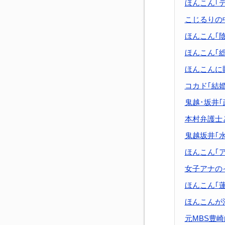
ほんこん｢
こじるりの
ほんこん｢
ほんこん｢
ほんこんに
コカド｢結
鬼越･坂井
本村弁護士
鬼越坂井｢
ほんこん｢
女子アナの
ほんこん｢
ほんこんが
元MBS豊