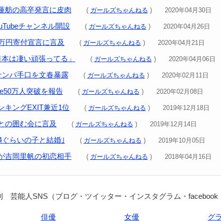
蓮舫の高卒発言に皮肉
(
ガールズちゃんねる
) 2020年04月30日
uTubeチャンネル開設
(
ガールズちゃんねる
) 2020年04月26日
0万円寄付宣言に言及
(
ガールズちゃんねる
) 2020年04月21日
日本は凄い頑張ってる」
(
ガールズちゃんねる
) 2020年04月06日
ナンパ手口を文春暴露
(
ガールズちゃんねる
) 2020年02月11日
ube50万人突破を報告
(
ガールズちゃんねる
) 2020年02月08日
キングEXIT兼近1位
(
ガールズちゃんねる
) 2019年12月18日
との囲む会に言及
(
ガールズちゃんねる
) 2019年12月14日
4ぐらいの子と結婚｣
(
ガールズちゃんねる
) 2019年10月05日
が吉岡里帆の初恋相手
(
ガールズちゃんねる
) 2018年04月16日
 芸能人SNS（ブログ・ツイッター・インスタグラム・facebook
俳優
女優
グ