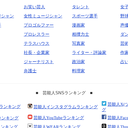
お笑い芸人
タレント
女
ジシャン
女性ミュージシャン
スポーツ選手
野
手
プロゴルファー
漫画家
声
プロレスラー
相撲力士
ダ
テラスハウス
写真家
芸
社長・企業家
ライター・評論家
作
ジャーナリスト
政治家
占
弁護士
料理家
■ 芸能人SNSランキング ■
芸能人X(
合ランキング
芸能人インスタグラムランキング
グ
芸能人YouTubeランキング
芸能人Fac
ランキング
kランキング
芸能人WEARランキング
芸能人Thr