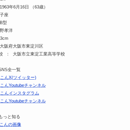
963年6月16日 （63歳）
双子座
B型
蔵野孝洋
3cm
 大阪府大阪市東淀川区
校 : 大阪市立東淀工業高等学校
SNS全一覧
こんX(ツイッター)
こんYoutubeチャンネル
こんインスタグラム
こんYoutubeチャンネル
もっと知る
こんの画像