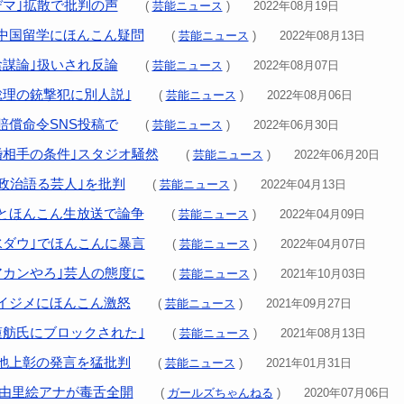
デマ｣拡散で批判の声
(
芸能ニュース
) 2022年08月19日
中国留学にほんこん疑問
(
芸能ニュース
) 2022年08月13日
陰謀論｣扱いされ反論
(
芸能ニュース
) 2022年08月07日
総理の銃撃犯に別人説｣
(
芸能ニュース
) 2022年08月06日
賠償命令SNS投稿で
(
芸能ニュース
) 2022年06月30日
婚相手の条件｣スタジオ騒然
(
芸能ニュース
) 2022年06月20日
｢政治語る芸人｣を批判
(
芸能ニュース
) 2022年04月13日
とほんこん生放送で論争
(
芸能ニュース
) 2022年04月09日
水ダウ｣でほんこんに暴言
(
芸能ニュース
) 2022年04月07日
アカンやろ｣芸人の態度に
(
芸能ニュース
) 2021年10月03日
イジメにほんこん激怒
(
芸能ニュース
) 2021年09月27日
蓮舫氏にブロックされた｣
(
芸能ニュース
) 2021年08月13日
池上彰の発言を猛批判
(
芸能ニュース
) 2021年01月31日
崎由里絵アナが毒舌全開
(
ガールズちゃんねる
) 2020年07月06日