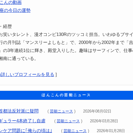
こんの動画
座の今日の運勢
・経歴
お笑いタレント、漫才コンビ130Rのツッコミ担当。いわゆるブサ
行の月刊誌「マンスリーよしもと」で、2000年から2002年まで「
」の3年連続1位に輝き、殿堂入りした。趣味はサーフィンで、仕事
湘南に通っている。
の詳しいプロフィールを見る
]
ほんこんの芸能ニュース
首都法反対派に疑問
(
芸能ニュース
) 2026年08月02日
ギュラー4本終了し自虐
(
芸能ニュース
) 2026年03月28日
ンケア問題に｢俺らの頃は｣
(
芸能ニュース
) 2026年01月28日