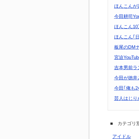
ほんこんが
今田耕司Yo
ほんこん1
ほんこん｢
板尾のDM
宮迫YouT
吉本男前ラン
今田が徳井
今田｢俺も2
芸人はじり
■ カテゴリ別
アイドル