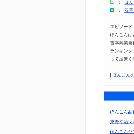
:
ほん
:
双子
エピソード
ほんこんは
吉本興業発
ランキング
って足繁く
[
ほんこん
ほんこん副
東野幸治レ
ほんこんヤ