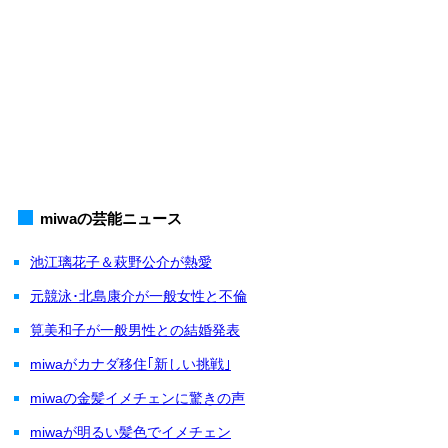
miwaの芸能ニュース
池江璃花子＆萩野公介が熱愛
元競泳･北島康介が一般女性と不倫
筧美和子が一般男性との結婚発表
miwaがカナダ移住｢新しい挑戦｣
miwaの金髪イメチェンに驚きの声
miwaが明るい髪色でイメチェン