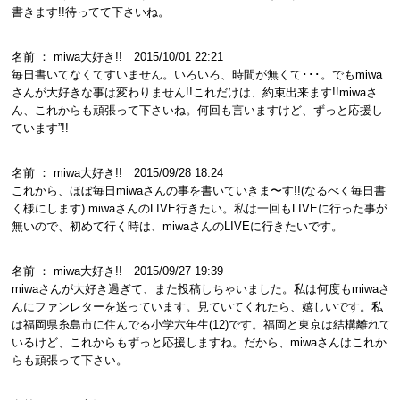
書きます!!待ってて下さいね。
名前 ： miwa大好き!! 2015/10/01 22:21
毎日書いてなくてすいません。いろいろ、時間が無くて･･･。でもmiwa
さんが大好きな事は変わりません!!これだけは、約束出来ます!!miwaさ
ん、これからも頑張って下さいね。何回も言いますけど、ずっと応援し
ています”!!
名前 ： miwa大好き!! 2015/09/28 18:24
これから、ほぼ毎日miwaさんの事を書いていきま〜す!!(なるべく毎日書
く様にします) miwaさんのLIVE行きたい。私は一回もLIVEに行った事が
無いので、初めて行く時は、miwaさんのLIVEに行きたいです。
名前 ： miwa大好き!! 2015/09/27 19:39
miwaさんが大好き過ぎて、また投稿しちゃいました。私は何度もmiwaさ
んにファンレターを送っています。見ていてくれたら、嬉しいです。私
は福岡県糸島市に住んでる小学六年生(12)です。福岡と東京は結構離れて
いるけど、これからもずっと応援しますね。だから、miwaさんはこれか
らも頑張って下さい。