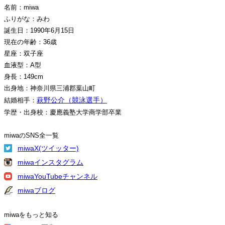
名前：miwa
ふりがな：みわ
誕生日：1990年6月15日
現在の年齢：36歳
星座：双子座
血液型：A型
身長：149cm
出身地：神奈川県三浦郡葉山町
萩野公介（競泳選手）
結婚相手：
学歴・出身校：慶應義塾大学商学部卒業
miwaのSNS全一覧
miwaX(ツイッター)
miwaインスタグラム
miwaYouTubeチャンネル
miwaブログ
miwaをもっと知る