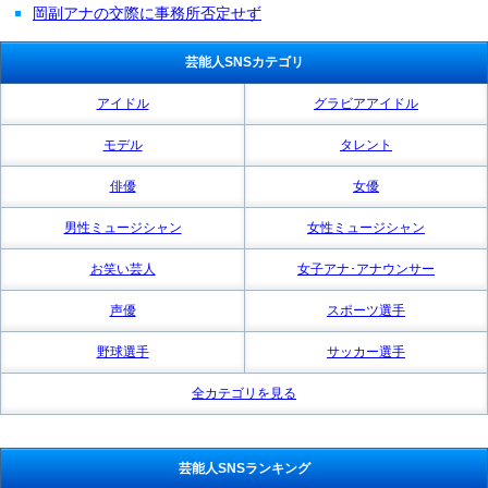
岡副アナの交際に事務所否定せず
芸能人SNSカテゴリ
アイドル
グラビアアイドル
モデル
タレント
俳優
女優
男性ミュージシャン
女性ミュージシャン
お笑い芸人
女子アナ･アナウンサー
声優
スポーツ選手
野球選手
サッカー選手
全カテゴリを見る
芸能人SNSランキング