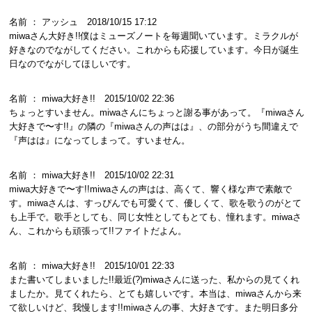
名前 ： アッシュ 2018/10/15 17:12
miwaさん大好き!!僕はミューズノートを毎週聞いています。ミラクルが
好きなのでながしてください。これからも応援しています。今日が誕生
日なのでながしてほしいです。
名前 ： miwa大好き!! 2015/10/02 22:36
ちょっとすいません。miwaさんにちょっと謝る事があって。『miwaさん
大好きで〜す!!』の隣の『miwaさんの声はは』、の部分がうち間違えで
『声はは』になってしまって。すいません。
名前 ： miwa大好き!! 2015/10/02 22:31
miwa大好きで〜す!!miwaさんの声はは、高くて、響く様な声で素敵で
す。miwaさんは、すっぴんでも可愛くて、優しくて、歌を歌うのがとて
も上手で。歌手としても、同じ女性としてもとても、憧れます。miwaさ
ん、これからも頑張って!!ファイトだよん。
名前 ： miwa大好き!! 2015/10/01 22:33
また書いてしまいました!!最近(?)miwaさんに送った、私からの見てくれ
ましたか。見てくれたら、とても嬉しいです。本当は、miwaさんから来
て欲しいけど、我慢します!!miwaさんの事、大好きです。また明日多分