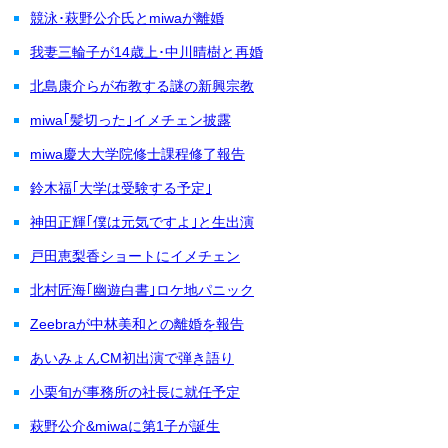
競泳･萩野公介氏とmiwaが離婚
我妻三輪子が14歳上･中川晴樹と再婚
北島康介らが布教する謎の新興宗教
miwa｢髪切った｣イメチェン披露
miwa慶大大学院修士課程修了報告
鈴木福｢大学は受験する予定｣
神田正輝｢僕は元気ですよ｣と生出演
戸田恵梨香ショートにイメチェン
北村匠海｢幽遊白書｣ロケ地パニック
Zeebraが中林美和との離婚を報告
あいみょんCM初出演で弾き語り
小栗旬が事務所の社長に就任予定
萩野公介&miwaに第1子が誕生