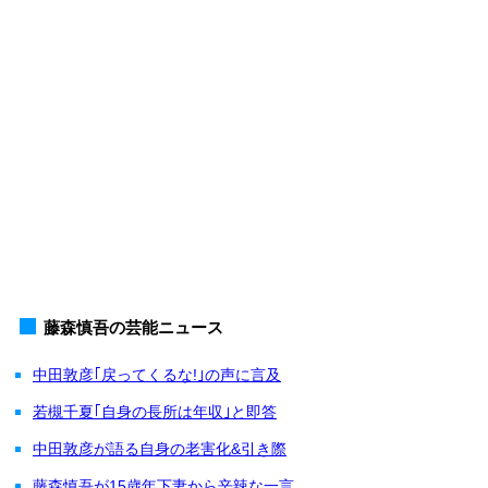
藤森慎吾の芸能ニュース
中田敦彦｢戻ってくるな!｣の声に言及
若槻千夏｢自身の長所は年収｣と即答
中田敦彦が語る自身の老害化&引き際
藤森慎吾が15歳年下妻から辛辣な一言