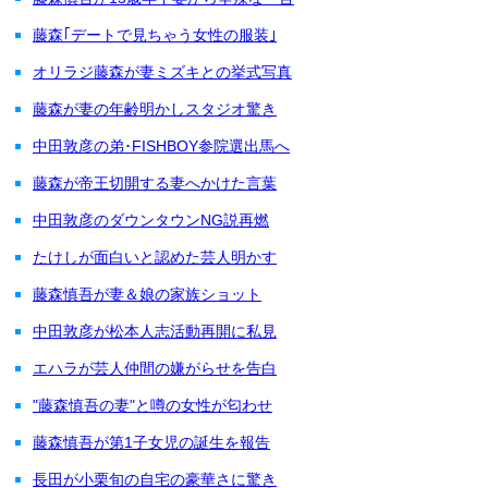
藤森｢デートで見ちゃう女性の服装｣
オリラジ藤森が妻ミズキとの挙式写真
藤森が妻の年齢明かしスタジオ驚き
中田敦彦の弟･FISHBOY参院選出馬へ
藤森が帝王切開する妻へかけた言葉
中田敦彦のダウンタウンNG説再燃
たけしが面白いと認めた芸人明かす
藤森慎吾が妻＆娘の家族ショット
中田敦彦が松本人志活動再開に私見
エハラが芸人仲間の嫌がらせを告白
"藤森慎吾の妻"と噂の女性が匂わせ
藤森慎吾が第1子女児の誕生を報告
長田が小栗旬の自宅の豪華さに驚き