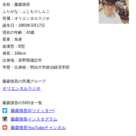
名前：藤森慎吾
ふりがな：ふじもりしんご
所属：オリエンタルラジオ
誕生日：1983年3月17日
現在の年齢：43歳
星座：魚座
血液型：B型
身長：169cm
出身地：長野県諏訪市
学歴・出身校：明治大学政治経済学部
藤森慎吾の所属グループ
オリエンタルラジオ
藤森慎吾のSNS全一覧
藤森慎吾X(ツイッター)
藤森慎吾インスタグラム
藤森慎吾YouTubeチャンネル