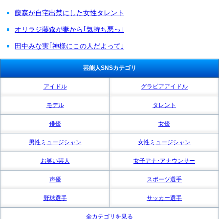
藤森が自宅出禁にした女性タレント
オリラジ藤森が妻から｢気持ち悪っ｣
田中みな実｢神様にこの人だよって｣
芸能人SNSカテゴリ
アイドル
グラビアアイドル
モデル
タレント
俳優
女優
男性ミュージシャン
女性ミュージシャン
お笑い芸人
女子アナ･アナウンサー
声優
スポーツ選手
野球選手
サッカー選手
全カテゴリを見る