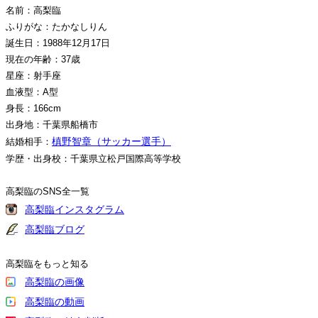
名前：高梨臨
ふりがな：たかなしりん
誕生日：1988年12月17日
現在の年齢：37歳
星座：射手座
血液型：A型
身長：166cm
出身地：千葉県船橋市
槙野智章（サッカー選手）
結婚相手：
学歴・出身校：千葉県立松戸国際高等学校
高梨臨のSNS全一覧
高梨臨インスタグラム
高梨臨ブログ
高梨臨をもっと知る
高梨臨の画像
高梨臨の動画