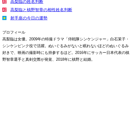
高梨臨の姓名判断
高梨臨と槙野智章の相性姓名判断
射手座の今日の運勢
プロフィール
高梨臨は女優。2009年の特撮ドラマ「侍戦隊シンケンジャー」白石茉子・
シンケンピンク役で活躍。ぬいぐるみがないと眠れないほどのぬいぐるみ
好きで、映画の撮影時にも持参するほど。2016年にサッカー日本代表の槙
野智章選手と真剣交際が発覚、2018年に槙野と結婚。