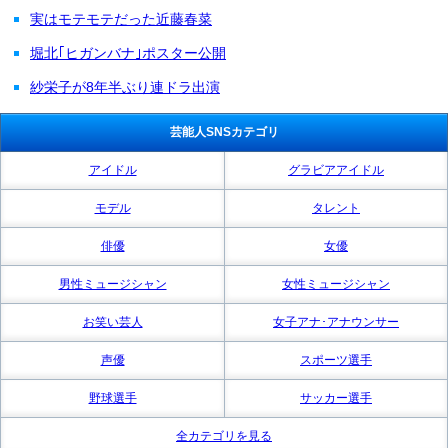
実はモテモテだった近藤春菜
堀北｢ヒガンバナ｣ポスター公開
紗栄子が8年半ぶり連ドラ出演
芸能人SNSカテゴリ
アイドル
グラビアアイドル
モデル
タレント
俳優
女優
男性ミュージシャン
女性ミュージシャン
お笑い芸人
女子アナ･アナウンサー
声優
スポーツ選手
野球選手
サッカー選手
全カテゴリを見る