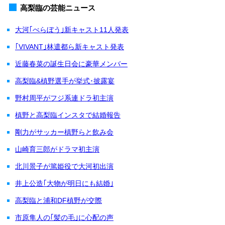
高梨臨の芸能ニュース
大河｢べらぼう｣新キャスト11人発表
｢VIVANT｣林遣都ら新キャスト発表
近藤春菜の誕生日会に豪華メンバー
高梨臨&槙野選手が挙式･披露宴
野村周平がフジ系連ドラ初主演
槙野と高梨臨インスタで結婚報告
剛力がサッカー槙野らと飲み会
山崎育三郎がドラマ初主演
北川景子が篤姫役で大河初出演
井上公造｢大物が明日にも結婚｣
高梨臨と浦和DF槙野が交際
市原隼人の｢髪の毛｣に心配の声