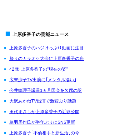
上原多香子の芸能ニュース
上原多香子のハジけっぷり動画に注目
祭りのカラオケ大会に上原多香子の姿
42歳･上原多香子の"現在の姿"
広末涼子TV出演に｢メンタル凄い｣
今井絵理子議員1ヵ月国会を欠席の訳
大沢あかねTV出演で激変ぶり話題
田代まさしが上原多香子の近影公開
鳥羽周作氏が半年ぶりにSNS更新
上原多香子｢不倫相手と新生活｣の今