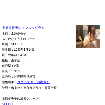
上原多香子のインスタグラム
名前：上原多香子
ふりがな：うえはらたかこ
所属：SPEED
誕生日：1983年1月14日
現在の年齢：43歳
星座：山羊座
血液型：A型
身長：159cm
出身地：沖縄県豊見城市
コウカズヤ（演出家）
結婚相手：
学歴・出身校：東京都立代々木高等学校
上原多香子の所属グループ
SPEED