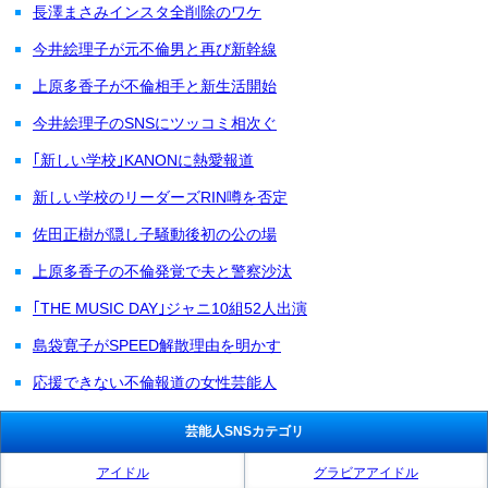
長澤まさみインスタ全削除のワケ
今井絵理子が元不倫男と再び新幹線
上原多香子が不倫相手と新生活開始
今井絵理子のSNSにツッコミ相次ぐ
｢新しい学校｣KANONに熱愛報道
新しい学校のリーダーズRIN噂を否定
佐田正樹が隠し子騒動後初の公の場
上原多香子の不倫発覚で夫と警察沙汰
｢THE MUSIC DAY｣ジャニ10組52人出演
島袋寛子がSPEED解散理由を明かす
応援できない不倫報道の女性芸能人
芸能人SNSカテゴリ
アイドル
グラビアアイドル