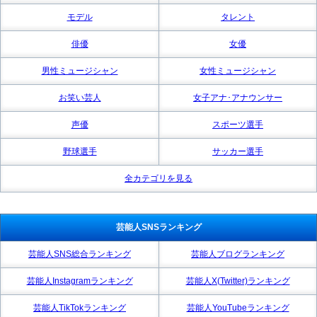
モデル
タレント
俳優
女優
男性ミュージシャン
女性ミュージシャン
お笑い芸人
女子アナ･アナウンサー
声優
スポーツ選手
野球選手
サッカー選手
全カテゴリを見る
芸能人SNSランキング
芸能人SNS総合ランキング
芸能人ブログランキング
芸能人Instagramランキング
芸能人X(Twitter)ランキング
芸能人TikTokランキング
芸能人YouTubeランキング