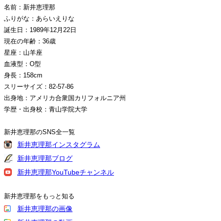
名前：新井恵理那
ふりがな：あらいえりな
誕生日：1989年12月22日
現在の年齢：36歳
星座：山羊座
血液型：O型
身長：158cm
スリーサイズ：82-57-86
出身地：アメリカ合衆国カリフォルニア州
学歴・出身校：青山学院大学
新井恵理那のSNS全一覧
新井恵理那インスタグラム
新井恵理那ブログ
新井恵理那YouTubeチャンネル
新井恵理那をもっと知る
新井恵理那の画像