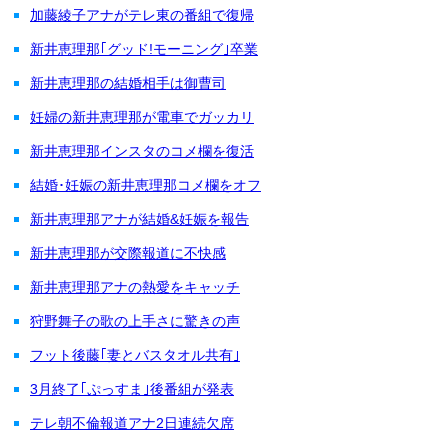
加藤綾子アナがテレ東の番組で復帰
新井恵理那｢グッド!モーニング｣卒業
新井恵理那の結婚相手は御曹司
妊婦の新井恵理那が電車でガッカリ
新井恵理那インスタのコメ欄を復活
結婚･妊娠の新井恵理那コメ欄をオフ
新井恵理那アナが結婚&妊娠を報告
新井恵理那が交際報道に不快感
新井恵理那アナの熱愛をキャッチ
狩野舞子の歌の上手さに驚きの声
フット後藤｢妻とバスタオル共有｣
3月終了｢ぷっすま｣後番組が発表
テレ朝不倫報道アナ2日連続欠席