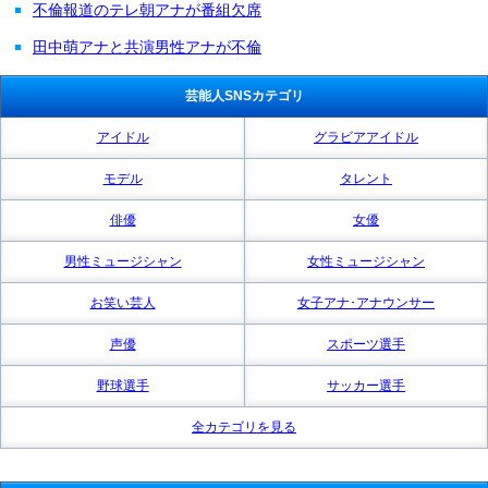
不倫報道のテレ朝アナが番組欠席
田中萌アナと共演男性アナが不倫
芸能人SNSカテゴリ
アイドル
グラビアアイドル
モデル
タレント
俳優
女優
男性ミュージシャン
女性ミュージシャン
お笑い芸人
女子アナ･アナウンサー
声優
スポーツ選手
野球選手
サッカー選手
全カテゴリを見る