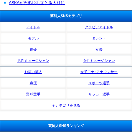
ASKAが円形脱毛症と激太りに
芸能人SNSカテゴリ
アイドル
グラビアアイドル
モデル
タレント
俳優
女優
男性ミュージシャン
女性ミュージシャン
お笑い芸人
女子アナ･アナウンサー
声優
スポーツ選手
野球選手
サッカー選手
全カテゴリを見る
芸能人SNSランキング