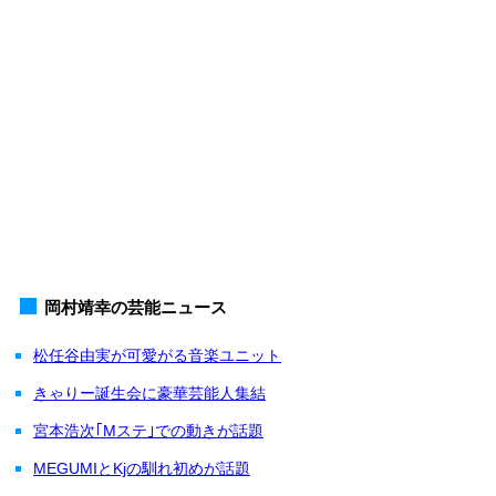
岡村靖幸の芸能ニュース
松任谷由実が可愛がる音楽ユニット
きゃりー誕生会に豪華芸能人集結
宮本浩次｢Mステ｣での動きが話題
MEGUMIとKjの馴れ初めが話題