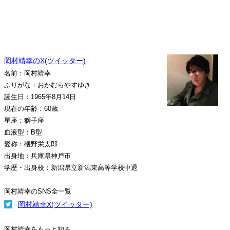
岡村靖幸のX(ツイッター)
名前：岡村靖幸
ふりがな：おかむらやすゆき
誕生日：1965年8月14日
現在の年齢：60歳
星座：獅子座
血液型：B型
愛称：磯野栄太郎
出身地：兵庫県神戸市
学歴・出身校：新潟県立新潟東高等学校中退
岡村靖幸のSNS全一覧
岡村靖幸X(ツイッター)
岡村靖幸をもっと知る