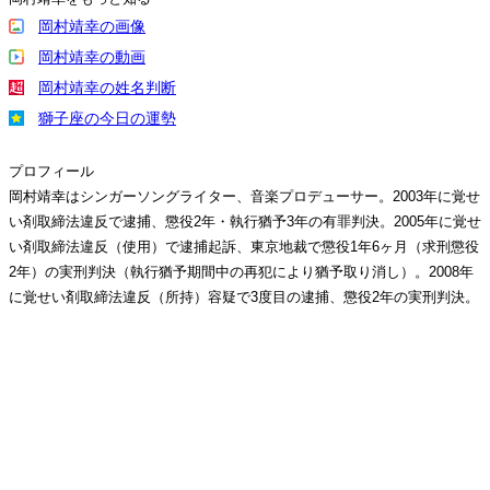
岡村靖幸の画像
岡村靖幸の動画
岡村靖幸の姓名判断
獅子座の今日の運勢
プロフィール
岡村靖幸はシンガーソングライター、音楽プロデューサー。2003年に覚せ
い剤取締法違反で逮捕、懲役2年・執行猶予3年の有罪判決。2005年に覚せ
い剤取締法違反（使用）で逮捕起訴、東京地裁で懲役1年6ヶ月（求刑懲役
2年）の実刑判決（執行猶予期間中の再犯により猶予取り消し）。2008年
に覚せい剤取締法違反（所持）容疑で3度目の逮捕、懲役2年の実刑判決。