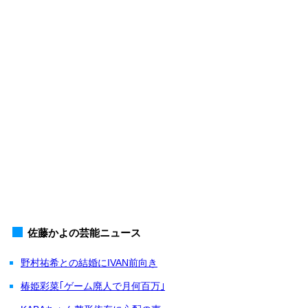
佐藤かよの芸能ニュース
野村祐希との結婚にIVAN前向き
椿姫彩菜｢ゲーム廃人で月何百万｣