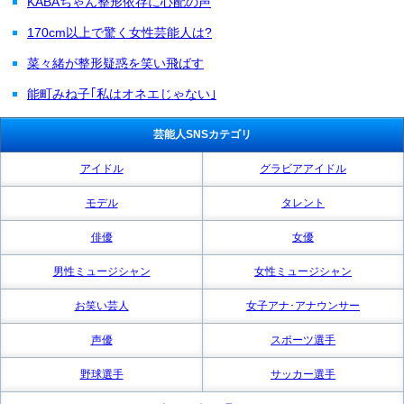
KABAちゃん整形依存に心配の声
170cm以上で驚く女性芸能人は?
菜々緒が整形疑惑を笑い飛ばす
能町みね子｢私はオネエじゃない｣
芸能人SNSカテゴリ
アイドル
グラビアアイドル
モデル
タレント
俳優
女優
男性ミュージシャン
女性ミュージシャン
お笑い芸人
女子アナ･アナウンサー
声優
スポーツ選手
野球選手
サッカー選手