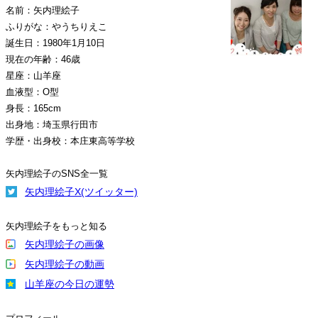
名前：矢内理絵子
ふりがな：やうちりえこ
誕生日：1980年1月10日
現在の年齢：46歳
星座：山羊座
血液型：O型
身長：165cm
出身地：埼玉県行田市
学歴・出身校：本庄東高等学校
矢内理絵子のSNS全一覧
矢内理絵子X(ツイッター)
矢内理絵子をもっと知る
矢内理絵子の画像
矢内理絵子の動画
山羊座の今日の運勢