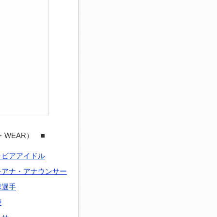
・WEAR） ■
ラビアアイドル
子アナ・アナウンサー
球選手
優