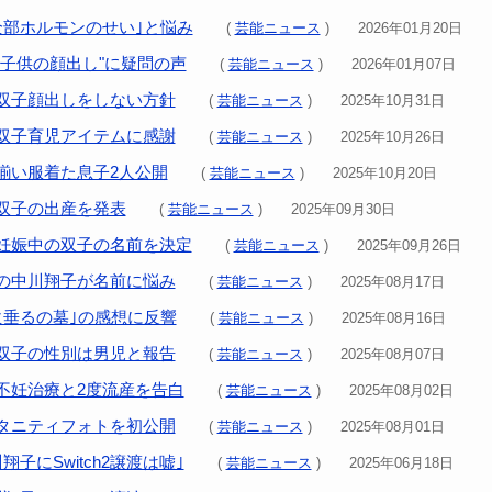
全部ホルモンのせい｣と悩み
(
芸能ニュース
) 2026年01月20日
"子供の顔出し"に疑問の声
(
芸能ニュース
) 2026年01月07日
双子顔出しをしない方針
(
芸能ニュース
) 2025年10月31日
双子育児アイテムに感謝
(
芸能ニュース
) 2025年10月26日
揃い服着た息子2人公開
(
芸能ニュース
) 2025年10月20日
双子の出産を発表
(
芸能ニュース
) 2025年09月30日
妊娠中の双子の名前を決定
(
芸能ニュース
) 2025年09月26日
の中川翔子が名前に悩み
(
芸能ニュース
) 2025年08月17日
火垂るの墓｣の感想に反響
(
芸能ニュース
) 2025年08月16日
双子の性別は男児と報告
(
芸能ニュース
) 2025年08月07日
不妊治療と2度流産を告白
(
芸能ニュース
) 2025年08月02日
タニティフォトを初公開
(
芸能ニュース
) 2025年08月01日
翔子にSwitch2譲渡は嘘｣
(
芸能ニュース
) 2025年06月18日