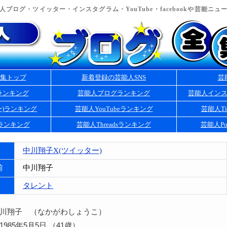
ブログ・ツイッター・インスタグラム・YouTube・facebookや芸能ニ
集トップ
新着登録の芸能人SNS
芸
ランキング
芸能人ブログランキング
芸能人イン
ー)ランキング
芸能人YouTubeランキング
芸能人Ti
kランキング
芸能人Threadsランキング
芸能人Po
中川翔子X(ツイッター)
前
中川翔子
タレント
中川翔子 （なかがわしょうこ）
985年5月5日 （41歳）