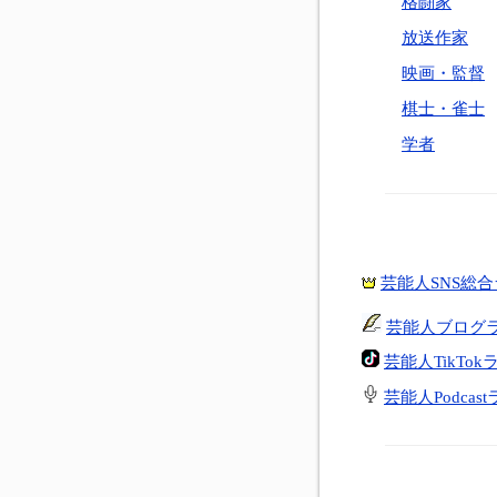
格闘家
放送作家
映画・監督
棋士・雀士
学者
芸能人SNS総
芸能人ブログ
芸能人TikTo
芸能人Podcas