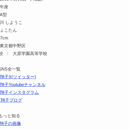
牡牛座
A型
川 しようこ
しょこたん
7cm
 東京都中野区
校 : 大原学園高等学校
SNS全一覧
翔子X(ツイッター)
翔子Youtubeチャンネル
翔子インスタグラム
川翔子ブログ
もっと知る
翔子の画像