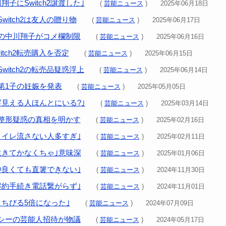
翔子にSwitch2譲渡した｣
(
芸能ニュース
) 2025年06月18日
witch2は友人の贈り物
(
芸能ニュース
) 2025年06月17日
の中川翔子がコメ欄制限
(
芸能ニュース
) 2025年06月16日
itch2転売購入を否定
(
芸能ニュース
) 2025年06月15日
witch2の転売品疑惑浮上
(
芸能ニュース
) 2025年06月14日
第1子の妊娠を発表
(
芸能ニュース
) 2025年05月05日
霊見える人ほんとにいる?｣
(
芸能ニュース
) 2025年03月14日
整形疑惑の真相を明かす
(
芸能ニュース
) 2025年02月16日
トイレ流さない人多すぎ｣
(
芸能ニュース
) 2025年02月11日
生きてかなくちゃ｣意味深
(
芸能ニュース
) 2025年01月06日
仲良くても直箸できない｣
(
芸能ニュース
) 2024年11月30日
解約手続き電話繋がらず｣
(
芸能ニュース
) 2024年11月01日
くちびる5倍になった｣
(
芸能ニュース
) 2024年07月09日
シーの芸能人招待が物議
(
芸能ニュース
) 2024年05月17日