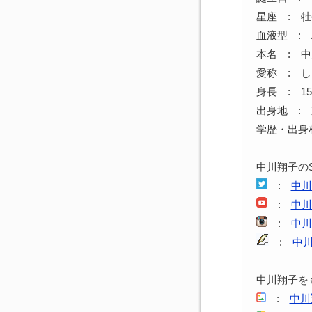
星座 : 
血液型 : 
本名 : 中
愛称 : 
身長 : 15
出身地 :
学歴・出身
中川翔子の
:
中川
:
中川
:
中川
:
中
中川翔子を
:
中川