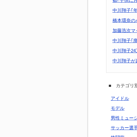
都｢子供に月
中川翔子｢
橋本環奈の
加藤浩次マ
中川翔子｢
中川翔子24
中川翔子が
■ カテゴリ別
アイドル
モデル
男性ミュー
サッカー選