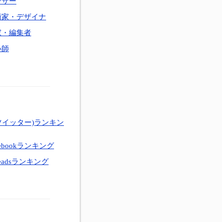
ンサー
術家・デザイナ
家・編集者
い師
ツイッター)ランキン
ebookランキング
eadsランキング