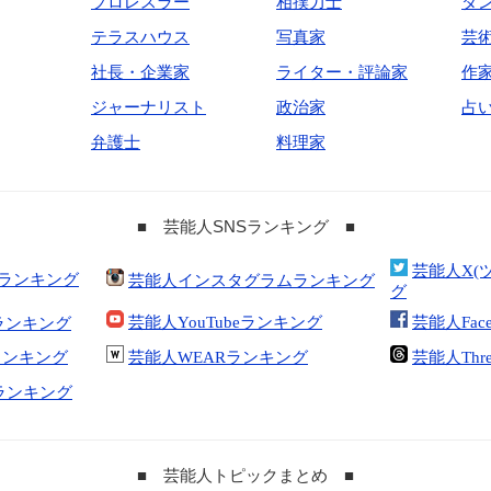
プロレスラー
相撲力士
ダ
テラスハウス
写真家
芸
社長・企業家
ライター・評論家
作
ジャーナリスト
政治家
占
弁護士
料理家
■ 芸能人SNSランキング ■
芸能人X(
合ランキング
芸能人インスタグラムランキング
グ
芸能人YouTubeランキング
芸能人Fac
ランキング
kランキング
芸能人WEARランキング
芸能人Thr
tランキング
■ 芸能人トピックまとめ ■