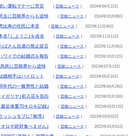
酷い運転マナーに苦言
(
芸能ニュース
) 2024年04月22日
死去に芸能界からも追悼
(
芸能ニュース
) 2024年03月08日
恵比寿の住民に本音
(
芸能ニュース
) 2023年12月06日
本名｢しようこ｣を改名
(
芸能ニュース
) 2023年11月11日
おばさん自虐の禁止提言
(
芸能ニュース
) 2023年11月06日
ハワイでの結婚式を報告
(
芸能ニュース
) 2023年10月12日
llさん急死に芸能界から追悼
(
芸能ニュース
) 2023年07月13日
結婚相手はパイロット
(
芸能ニュース
) 2023年05月10日
同年代の一般男性と結婚
(
芸能ニュース
) 2023年04月28日
サイゼリヤ｣初入店を告白
(
芸能ニュース
) 2023年03月18日
｢最近体重70キロを記録｣
(
芸能ニュース
) 2023年03月13日
ラッシュモブに｢無理｣
(
芸能ニュース
) 2023年03月02日
コオロギ絶対食べません｣
(
芸能ニュース
) 2023年03月01日