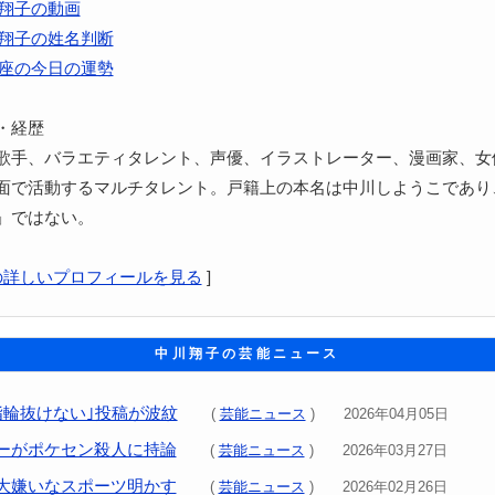
翔子の動画
翔子の姓名判断
座の今日の運勢
・経歴
歌手、バラエティタレント、声優、イラストレーター、漫画家、女
面で活動するマルチタレント。戸籍上の本名は中川しようこであり
」ではない。
の詳しいプロフィールを見る
]
中川翔子の芸能ニュース
指輪抜けない｣投稿が波紋
(
芸能ニュース
) 2026年04月05日
ーがポケセン殺人に持論
(
芸能ニュース
) 2026年03月27日
大嫌いなスポーツ明かす
(
芸能ニュース
) 2026年02月26日