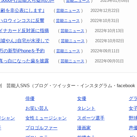
5000円｣芸能人ら疑問の声
(
芸能ニュース
) 2023年01月05日
年齢を非公表にします｣
(
芸能ニュース
) 2022年12月22日
ハロウィンコスに反響
(
芸能ニュース
) 2022年10月31日
イナカード反対派に指摘
(
芸能ニュース
) 2022年10月13日
廃墟やん｣自宅が水浸しで
(
芸能ニュース
) 2022年10月02日
万の新型iPhoneを予約
(
芸能ニュース
) 2022年09月11日
真っ白になった歯を披露
(
芸能ニュース
) 2022年09月01日
 芸能人SNS（ブログ・ツイッター・インスタグラム・facebook
俳優
女優
グ
お笑い芸人
タレント
女
ジシャン
女性ミュージシャン
スポーツ選手
野
手
プロゴルファー
漫画家
声