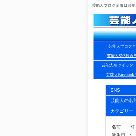
芸能人ブログ全集は芸能人
芸能人ブログ全
芸能人SNS総合
芸能人X(ツイッタ
芸能人Faceboo
SNS
芸能人の名
カテゴリー
名前 : 
誕生日 : 1