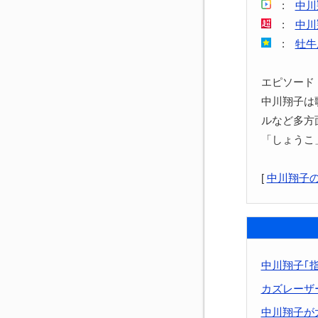
:
中川
:
中川
:
牡牛
エピソード
中川翔子は
ルなど多方
「しょうこ
[
中川翔子
中川翔子｢
カズレーザ
中川翔子が