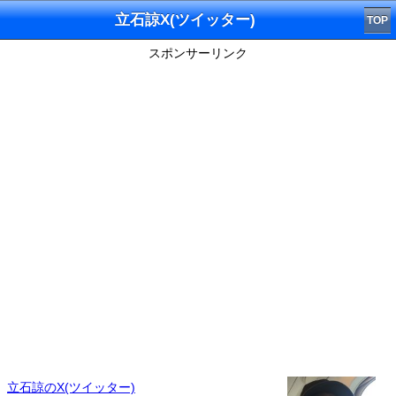
立石諒X(ツイッター)
TOP
スポンサーリンク
立石諒のX(ツイッター)