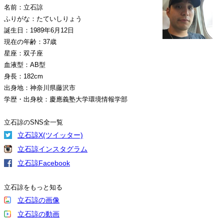
名前：立石諒
ふりがな：たていしりょう
誕生日：1989年6月12日
現在の年齢：37歳
星座：双子座
血液型：AB型
身長：182cm
出身地：神奈川県藤沢市
学歴・出身校：慶應義塾大学環境情報学部
立石諒のSNS全一覧
立石諒X(ツイッター)
立石諒インスタグラム
立石諒Facebook
立石諒をもっと知る
立石諒の画像
立石諒の動画