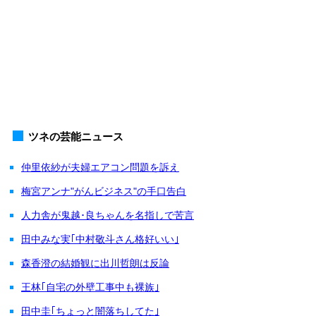
ツネの芸能ニュース
仲里依紗が夫婦エアコン問題を訴え
梅宮アンナ"がんビジネス"の手口告白
人力舎が鬼越･良ちゃんを名指しで苦言
田中みな実｢中村敬斗さん格好いい｣
森香澄の結婚観に出川哲朗は反論
王林｢自宅の外壁工事中も裸族｣
田中圭｢ちょっと闇落ちしてた｣