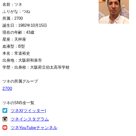
名前：ツネ
ふりがな：つね
所属：2700
誕生日：1982年10月15日
現在の年齢：43歳
星座：天秤座
血液型：B型
本名：常道裕史
出身地：大阪府和泉市
学歴・出身校：大阪府立伯太高等学校
ツネの所属グループ
2700
ツネのSNS全一覧
ツネX(ツイッター)
ツネインスタグラム
ツネYouTubeチャンネル