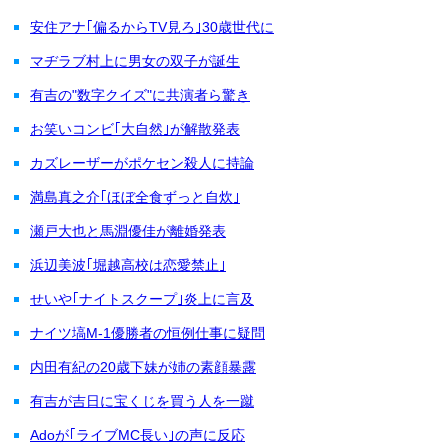
安住アナ｢偏るからTV見ろ｣30歳世代に
マヂラブ村上に男女の双子が誕生
有吉の"数字クイズ"に共演者ら驚き
お笑いコンビ｢大自然｣が解散発表
カズレーザーがポケセン殺人に持論
満島真之介｢ほぼ全食ずっと自炊｣
瀬戸大也と馬淵優佳が離婚発表
浜辺美波｢堀越高校は恋愛禁止｣
せいや｢ナイトスクープ｣炎上に言及
ナイツ塙M-1優勝者の恒例仕事に疑問
内田有紀の20歳下妹が姉の素顔暴露
有吉が吉日に宝くじを買う人を一蹴
Adoが｢ライブMC長い｣の声に反応