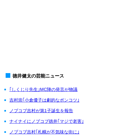
徳井健太の芸能ニュース
｢しくじり先生｣MC陣の発言が物議
吉村崇｢小倉優子は劇的なポンコツ｣
ノブコブ吉村が第1子誕生を報告
ナイナイにノブコブ徳井｢マジで老害｣
ノブコブ吉村｢札幌が不気味な街に｣