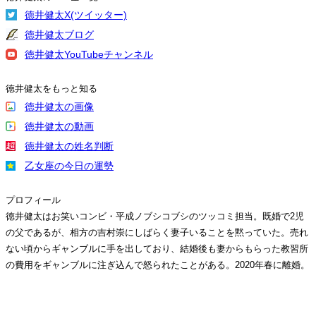
徳井健太X(ツイッター)
徳井健太ブログ
徳井健太YouTubeチャンネル
徳井健太をもっと知る
徳井健太の画像
徳井健太の動画
徳井健太の姓名判断
乙女座の今日の運勢
プロフィール
徳井健太はお笑いコンビ・平成ノブシコブシのツッコミ担当。既婚で2児
の父であるが、相方の吉村崇にしばらく妻子いることを黙っていた。売れ
ない頃からギャンブルに手を出しており、結婚後も妻からもらった教習所
の費用をギャンブルに注ぎ込んで怒られたことがある。2020年春に離婚。