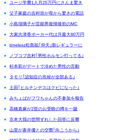
ユージ学費1人月25万円にさんま驚き
父子家庭の吉村崇が母から驚きの電話
小島瑠璃子が芸能界復帰後初のMC
大家志津香ポーカー代は月最大80万円
timelesz松島聡｢仰天｣新レギュラーに
ノブコブ吉村｢男性ホルモン打ってる｣
杉本彩がデートで冷めた男性の言動
タモリ｢認知症の兆候が全部ある｣
土田｢ヒルナンデスはクビになった｣
みちょぱがフワちゃんの不参加を報告
高橋真麻が2世のお受験の噂を一蹴
京本大我の世間ずれした回答に反響
山里が蒼井優との交際｢向こうから｣