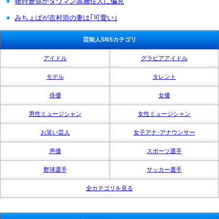
猪狩蒼弥がタワマン高層住人に偏見
みちょぱが吉村崇の妻は｢可愛い｣
芸能人SNSカテゴリ
アイドル
グラビアアイドル
モデル
タレント
俳優
女優
男性ミュージシャン
女性ミュージシャン
お笑い芸人
女子アナ･アナウンサー
声優
スポーツ選手
野球選手
サッカー選手
全カテゴリを見る