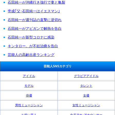
石田純一が沖縄行き強行で妻と亀裂
壱成｢父･石田純一はイエスマン｣
石田純一が週刊誌の直撃に逆切れ
石田純一がアビガンで解熱を告白
石田純一が新型コロナに感染
キンタロー。が不妊治療を告白
芸能人の高齢出産ランキング
芸能人SNSカテゴリ
アイドル
グラビアアイドル
モデル
タレント
俳優
女優
男性ミュージシャン
女性ミュージシャン
お笑い芸人
女子アナ･アナウンサー