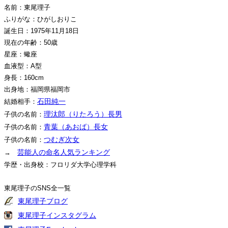
名前：東尾理子
ふりがな：ひがしおりこ
誕生日：1975年11月18日
現在の年齢：50歳
星座：蠍座
血液型：A型
身長：160cm
出身地：福岡県福岡市
石田純一
結婚相手：
理汰郎（りたろう）長男
子供の名前：
青葉（あおば）長女
子供の名前：
つむぎ次女
子供の名前：
芸能人の命名人気ランキング
→
学歴・出身校：フロリダ大学心理学科
東尾理子のSNS全一覧
東尾理子ブログ
東尾理子インスタグラム