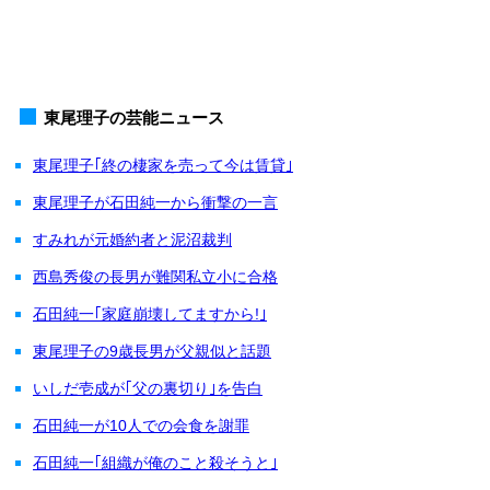
東尾理子の芸能ニュース
東尾理子｢終の棲家を売って今は賃貸｣
東尾理子が石田純一から衝撃の一言
すみれが元婚約者と泥沼裁判
西島秀俊の長男が難関私立小に合格
石田純一｢家庭崩壊してますから!｣
東尾理子の9歳長男が父親似と話題
いしだ壱成が｢父の裏切り｣を告白
石田純一が10人での会食を謝罪
石田純一｢組織が俺のこと殺そうと｣