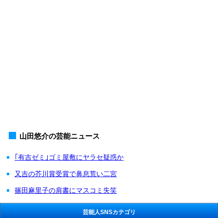
山田悠介の芸能ニュース
｢有吉ゼミ｣ゴミ屋敷にヤラセ疑惑か
又吉の芥川賞受賞で鼻息荒い二宮
篠田麻里子の肩書にマスコミ失笑
芸能人SNSカテゴリ