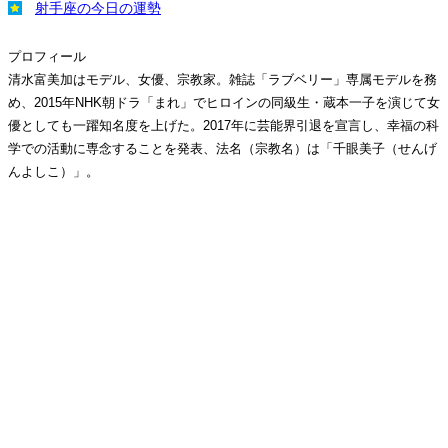
射手座の今日の運勢
プロフィール
清水富美加はモデル、女優、宗教家。雑誌「ラブベリー」専属モデルを務
め、2015年NHK朝ドラ「まれ」でヒロインの同級生・蔵本一子を演じて女
優としても一躍知名度を上げた。2017年に芸能界引退を宣言し、幸福の科
学での活動に専念することを発表、法名（宗教名）は「千眼美子（せんげ
んよしこ）」。