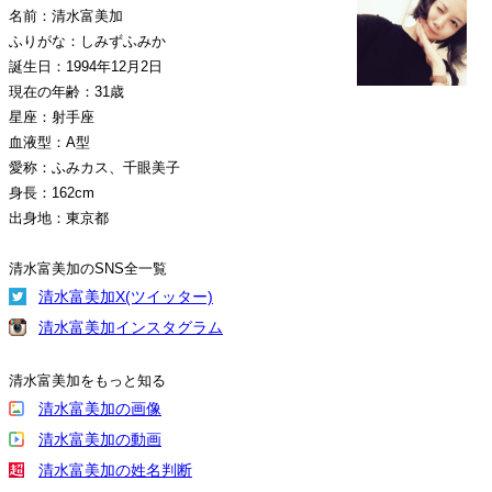
名前：清水富美加
ふりがな：しみずふみか
誕生日：1994年12月2日
現在の年齢：31歳
星座：射手座
血液型：A型
愛称：ふみカス、千眼美子
身長：162cm
出身地：東京都
清水富美加のSNS全一覧
清水富美加X(ツイッター)
清水富美加インスタグラム
清水富美加をもっと知る
清水富美加の画像
清水富美加の動画
清水富美加の姓名判断