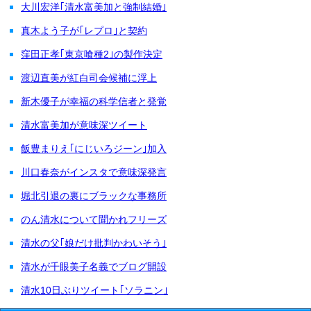
大川宏洋｢清水富美加と強制結婚｣
真木よう子が｢レプロ｣と契約
窪田正孝｢東京喰種2｣の製作決定
渡辺直美が紅白司会候補に浮上
新木優子が幸福の科学信者と発覚
清水富美加が意味深ツイート
飯豊まりえ｢にじいろジーン｣加入
川口春奈がインスタで意味深発言
堀北引退の裏にブラックな事務所
のん清水について聞かれフリーズ
清水の父｢娘だけ批判かわいそう｣
清水が千眼美子名義でブログ開設
清水10日ぶりツイート｢ソラニン｣