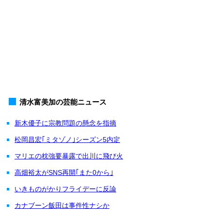
清水富美加の芸能ニュース
新木優子に宗教問題の懸念を指摘
松岡昌宏｢ミタゾノ｣シーズン5内定
マリエの枕強要暴露で出川に飛び火
高畑裕太がSNS再開｢また0から｣
いきものがかりフライデーに反論
カナブーン飯田は事件性ナシか