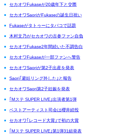
セカオワFukaseが20歳年下と交際
セカオワSaoriがFukaseの誕生日祝い
Fukaseがタトゥーにタバコで話題
木村文乃がセカオワの古参ファン自負
セカオワFukase2年間続いた不調告白
セカオワFukaseが一部ファンへ警告
セカオワSaoriが第2子出産を発表
Saori｢避妊リング外した｣と報告
セカオワSaori第2子妊娠を発表
｢Mステ SUPER LIVE｣出演者第1弾
ベストアーティスト司会は櫻井続投
セカオワ｢レコード大賞｣で初の大賞
｢Mステ SUPER LIVE｣第1弾31組発表