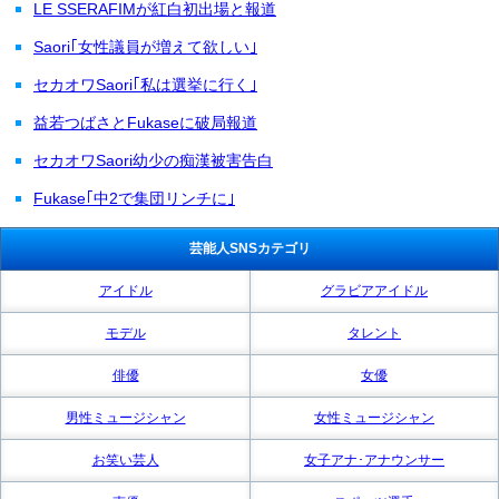
LE SSERAFIMが紅白初出場と報道
Saori｢女性議員が増えて欲しい｣
セカオワSaori｢私は選挙に行く｣
益若つばさとFukaseに破局報道
セカオワSaori幼少の痴漢被害告白
Fukase｢中2で集団リンチに｣
芸能人SNSカテゴリ
アイドル
グラビアアイドル
モデル
タレント
俳優
女優
男性ミュージシャン
女性ミュージシャン
お笑い芸人
女子アナ･アナウンサー