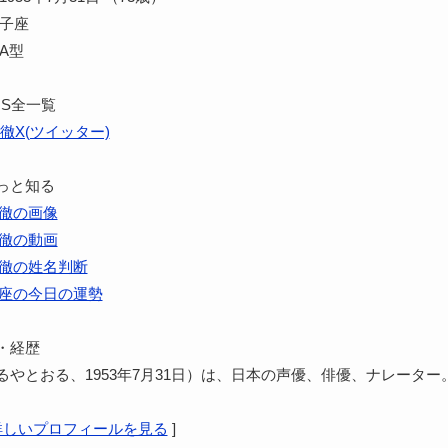
獅子座
A型
NS全一覧
徹X(ツイッター)
っと知る
徹の画像
徹の動画
徹の姓名判断
座の今日の運勢
・経歴
るやとおる、1953年7月31日）は、日本の声優、俳優、ナレーター
詳しいプロフィールを見る
]