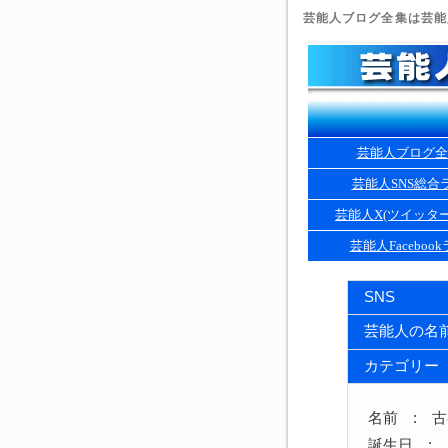
芸能人ブログ全集は芸能人
芸能人ブログ全
芸能人SNS総合
芸能人X(ツイッタ
芸能人Faceboo
SNS
芸能人の名
カテゴリー
名前 : 
誕生日 : 1