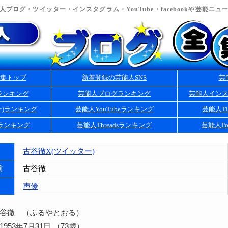
ブログ・ツイッター・インスタグラム・YouTube・facebookや芸能ニ
集トップ
新着登録の芸能人SNS
芸
ランキング
芸能人ブログランキング
芸能人イン
ー)ランキング
芸能人YouTubeランキング
芸能人Ti
kランキング
芸能人Threadsランキング
芸能人Po
古谷徹X(ツイッター)
前
古谷徹
声優
古谷徹 （ふるやとおる）
953年7月31日 （73歳）