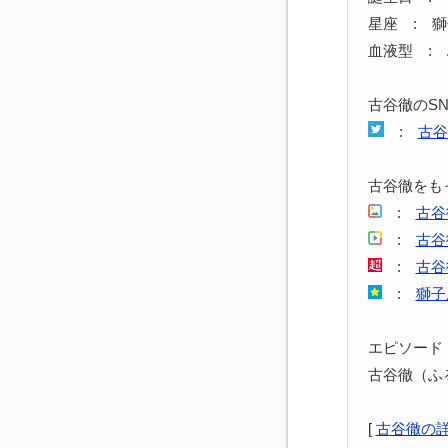
星座 : 
血液型 : 
古谷徹のS
:
古谷
古谷徹をも
:
古谷
:
古谷
:
古谷
:
獅子
エピソード
古谷徹（ふ
[
古谷徹の