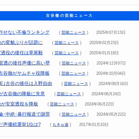
古谷徹の芸能ニュース
許せない不倫ランキング
(
芸能ニュース
) 2025年07月13日
徹の変貌ぶりが話題に
(
芸能ニュース
) 2025年02月23日
室透役の後任は草尾毅
(
芸能ニュース
) 2025年01月18日
安室透の後任声優に高い壁
(
芸能ニュース
) 2024年12月07日
古谷徹がヤムチャ役降板
(
芸能ニュース
) 2024年10月04日
IECE｣古谷の後任は入野自由
(
芸能ニュース
) 2024年08月16日
が古谷徹の降板に失意
(
芸能ニュース
) 2024年06月24日
徹が安室透役を降板
(
芸能ニュース
) 2024年06月22日
倫･中絶･暴行報道で謝罪
(
芸能ニュース
) 2024年05月22日
だ声優総選挙1位は?
(
もきゅ速
) 2017年01月10日