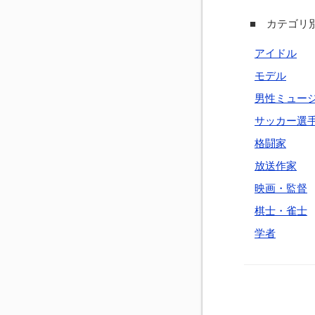
■ カテゴリ別
アイドル
モデル
男性ミュー
サッカー選
格闘家
放送作家
映画・監督
棋士・雀士
学者