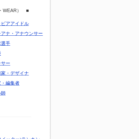
・WEAR） ■
ラビアアイドル
子アナ・アナウンサー
球選手
優
ンサー
術家・デザイナ
家・編集者
い師