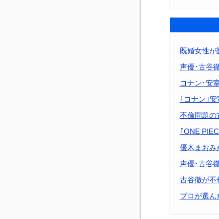
既婚女性が
声優･古谷
コナン･安
｢コナン｣
不倫問題の
｢ONE P
優木まおみ
声優･古谷
古谷徹が不
プロが選ん