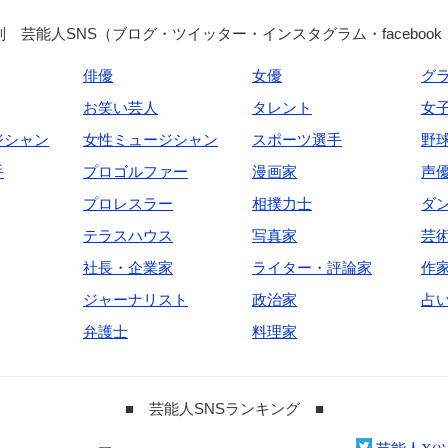
 芸能人SNS（ブログ・ツイッター・インスタグラム・facebook
俳優
女優
グ
お笑い芸人
タレント
女
ジシャン
女性ミュージシャン
スポーツ選手
野
手
プロゴルファー
漫画家
声
プロレスラー
相撲力士
ダ
テラスハウス
写真家
芸
社長・企業家
ライター・評論家
作
ジャーナリスト
政治家
占
弁護士
料理家
■ 芸能人SNSランキング ■